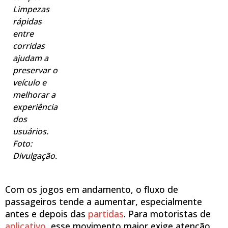
Limpezas
rápidas
entre
corridas
ajudam a
preservar o
veículo e
melhorar a
experiência
dos
usuários.
Foto:
Divulgação.
Com os jogos em andamento, o fluxo de
passageiros tende a aumentar, especialmente
antes e depois das
partidas
. Para motoristas de
aplicativo
, esse movimento maior exige atenção