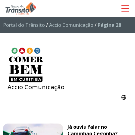
Portal do Trânsito
/
Accio Comunicação
/
Página 28
Accio Comunicação
Já ouviu falar no
Caminhão Cegonha?