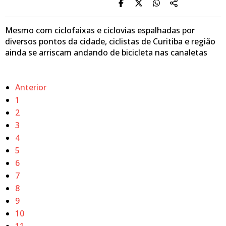
Mesmo com ciclofaixas e ciclovias espalhadas por
diversos pontos da cidade, ciclistas de Curitiba e região
ainda se arriscam andando de bicicleta nas canaletas
Anterior
1
2
3
4
5
6
7
8
9
10
11