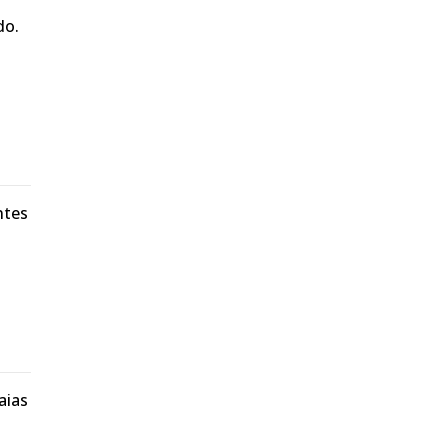
do.
ntes
aias