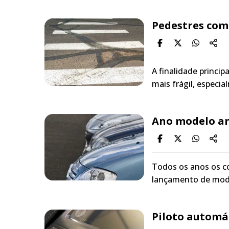
Pedestres com
A finalidade princip
mais frágil, especi
Ano modelo an
Todos os anos os c
lançamento de model
Piloto automá