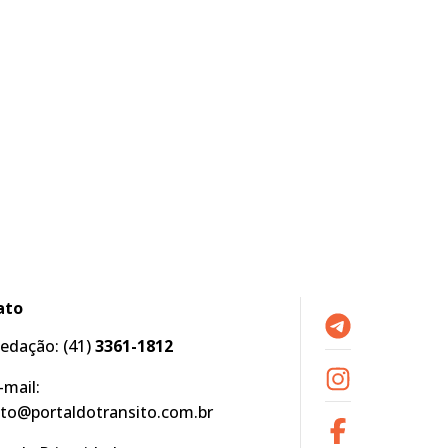
ato
edação:
(41)
3361-1812
-mail:
to@portaldotransito.com.br