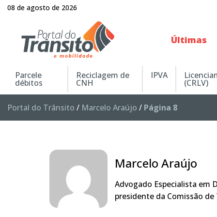
08 de agosto de 2026
Últimas
Parcele
Reciclagem de
IPVA
Licenci
débitos
CNH
(CRLV)
Portal do Trânsito
/
Marcelo Araújo
/
Página 8
Marcelo Araújo
Advogado Especialista em Di
presidente da Comissão de 