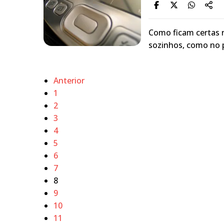
Como ficam certas r
sozinhos, como no p
Anterior
1
2
3
4
5
6
7
8
9
10
11