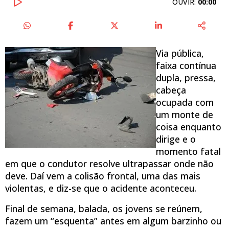
OUVIR:
00:00
Via pública,
faixa contínua
dupla, pressa,
cabeça
ocupada com
um monte de
coisa enquanto
dirige e o
momento fatal
em que o condutor resolve ultrapassar onde não
deve. Daí vem a colisão frontal, uma das mais
violentas, e diz-se que o acidente aconteceu.
Final de semana, balada, os jovens se reúnem,
fazem um “esquenta” antes em algum barzinho ou