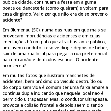
pub da cidade, continuam a festa em alguma
boate ou danceteria (como queiram) e voltam para
casa dirigindo. Vai dizer que não era de se prever o
acidente?
Em Blumenau (SC), numa das ruas em que mais se
provocam imprudências e acidentes e em cujas
imediações há um pub que atrai bastante público,
um jovem condutor resolve dirigir depois de beber,
sair de uma rua local para pegar a rua preferencial
na contramão e de óculos escuros. O acidente
aconteceu?
Em muitas fotos que ilustram manchetes de
acidentes, bem próximo do veículo destruído ou
do corpo sem vida é comum ter uma faixa amarela
contínua dupla indicando que naquele local não é
permitido ultrapassar. Mas, o condutor ultrapassa,
provoca a colisão frontal e depois saem dizendo
por aí que a rua tal ou a rodovia tal matou mais