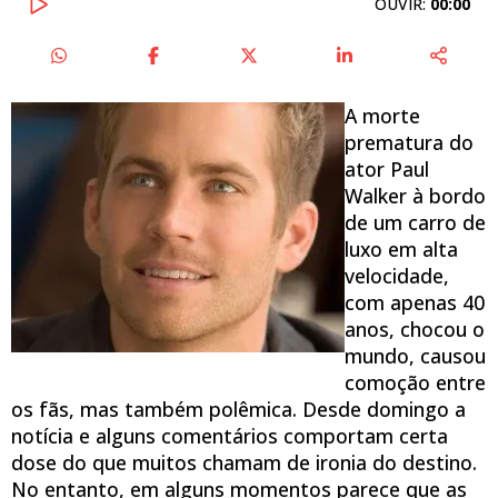
OUVIR:
00:00
A morte
prematura do
ator Paul
Walker à bordo
de um carro de
luxo em alta
velocidade,
com apenas 40
anos, chocou o
mundo, causou
comoção entre
os fãs, mas também polêmica. Desde domingo a
notícia e alguns comentários comportam certa
dose do que muitos chamam de ironia do destino.
No entanto, em alguns momentos parece que as