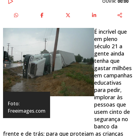
OUVIR:
00:00
É incrível que
em pleno
século 21 a
gente ainda
tenha que
gastar milhões
em campanhas
educativas
para pedir,
implorar às
Foto:
pessoas que
Freeimages.com
usem cinto de
segurança no
banco da
frente e de trás; para que protejam as crianças