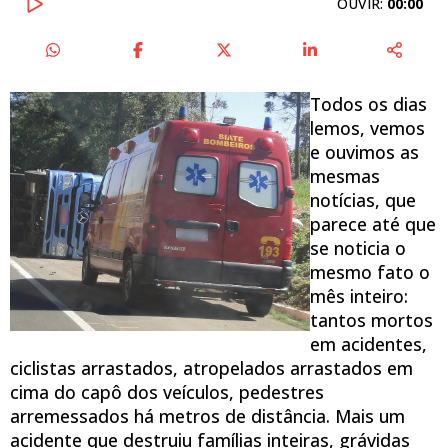
OUVIR:
00:00
Todos os dias
lemos, vemos
e ouvimos as
mesmas
notícias, que
parece até que
se noticia o
mesmo fato o
mês inteiro:
tantos mortos
em acidentes,
ciclistas arrastados, atropelados arrastados em
cima do capô dos veículos, pedestres
arremessados há metros de distância. Mais um
acidente que destruiu famílias inteiras, grávidas