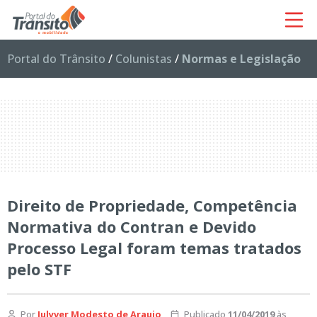
Portal do Trânsito
/
Colunistas
/
Normas e Legislação
Direito de Propriedade, Competência
Normativa do Contran e Devido
Processo Legal foram temas tratados
pelo STF
Por
Julyver Modesto de Araujo
Publicado
11/04/2019
às