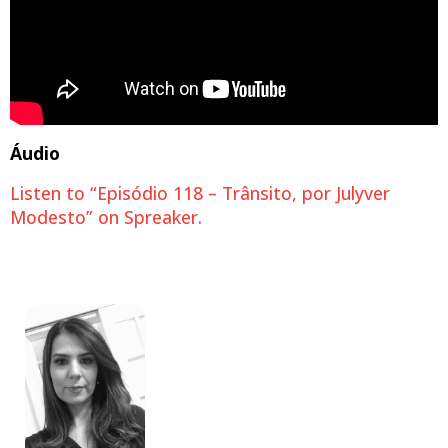
Áudio
Listen to “Episódio 118 – Trânsito, por Julyver
Modesto” on Spreaker.