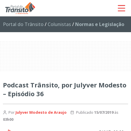
Portal do Trânsito
/
Colunistas
/
Normas e Legislação
Podcast Trânsito, por Julyver Modesto
– Episódio 36
Por
Julyver Modesto de Araujo
Publicado
15/07/2019
às
03h00