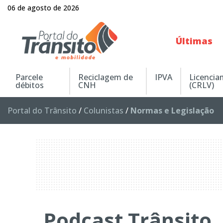
06 de agosto de 2026
Últimas
Parcele
Reciclagem de
IPVA
Licenci
débitos
CNH
(CRLV)
Portal do Trânsito
/
Colunistas
/
Normas e Legislação
Podcast Trânsito,