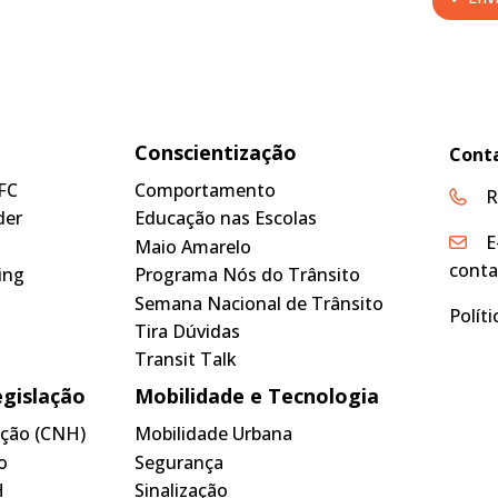
Conscientização
Cont
FC
Comportamento
R
der
Educação nas Escolas
E
Maio Amarelo
conta
ing
Programa Nós do Trânsito
Semana Nacional de Trânsito
Polít
Tira Dúvidas
Transit Talk
egislação
Mobilidade e Tecnologia
tação (CNH)
Mobilidade Urbana
o
Segurança
H
Sinalização