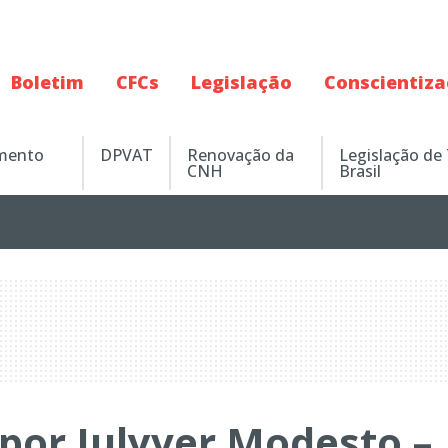
Boletim
CFCs
Legislação
Conscientiz
amento
DPVAT
Renovação da
Legislação de
CNH
Brasil
 por Julyver Modesto –