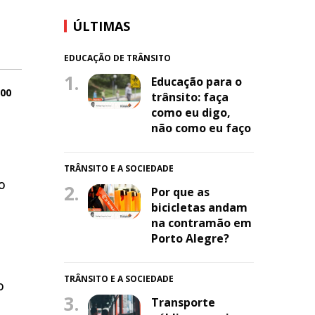
ÚLTIMAS
EDUCAÇÃO DE TRÂNSITO
1.
Educação para o
:00
trânsito: faça
como eu digo,
não como eu faço
TRÂNSITO E A SOCIEDADE
o
2.
Por que as
bicicletas andam
na contramão em
Porto Alegre?
TRÂNSITO E A SOCIEDADE
o
3.
Transporte