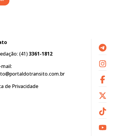
ato
edação:
(41)
3361-1812
-mail:
to@portaldotransito.com.br
ica de Privacidade