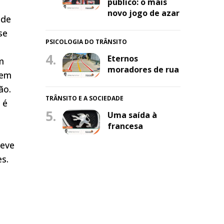
público: o mais
novo jogo de azar
 de
se
PSICOLOGIA DO TRÂNSITO
4.
Eternos
m
moradores de rua
dem
ão.
TRÂNSITO E A SOCIEDADE
 é
5.
Uma saída à
francesa
deve
es.