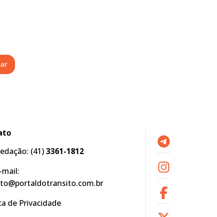
ato
edação:
(41)
3361-1812
-mail:
to@portaldotransito.com.br
ica de Privacidade