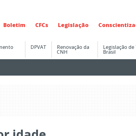
Boletim
CFCs
Legislação
Conscientiz
amento
DPVAT
Renovação da
Legislação de
CNH
Brasil
or idade