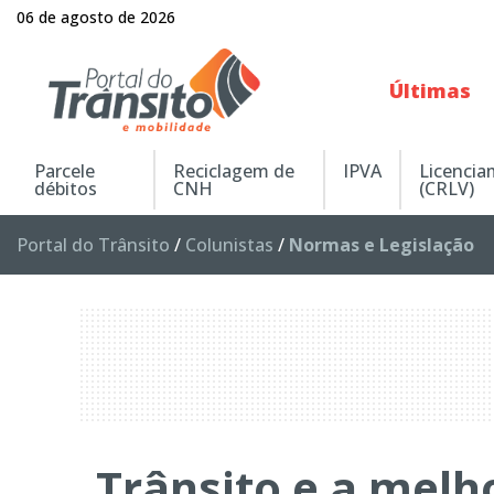
06 de agosto de 2026
Últimas
Parcele
Reciclagem de
IPVA
Licenci
débitos
CNH
(CRLV)
Portal do Trânsito
/
Colunistas
/
Normas e Legislação
Trânsito e a melh