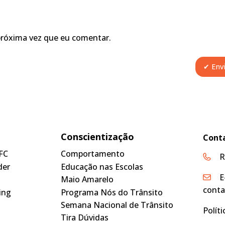
próxima vez que eu comentar.
Conscientização
Cont
FC
Comportamento
R
der
Educação nas Escolas
E
Maio Amarelo
conta
ing
Programa Nós do Trânsito
Semana Nacional de Trânsito
Polít
Tira Dúvidas