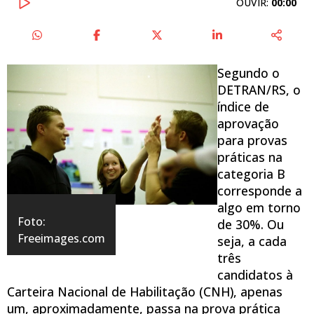
OUVIR:
00:00
Segundo o
DETRAN/RS, o
índice de
aprovação
para provas
práticas na
categoria B
corresponde a
algo em torno
Foto:
de 30%. Ou
Freeimages.com
seja, a cada
três
candidatos à
Carteira Nacional de Habilitação (CNH), apenas
um, aproximadamente, passa na prova prática