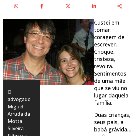
Custei em
tomar
coragem de
escrever.
Choque,
tristeza,
revolta.
Sentimentos
de uma mãe
que se viu no
O
lugar daquela
advogado
família.
Miguel
Arruda da
Duas crianças,
Motta
seus pais, a
Silveira
babá grávida…
Filho e a