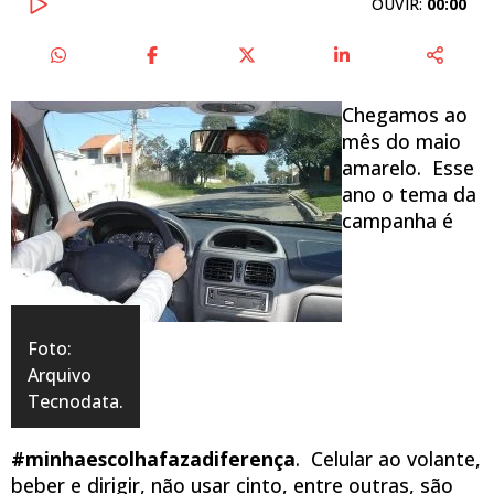
OUVIR:
00:00
Chegamos ao
mês do maio
amarelo. Esse
ano o tema da
campanha é
Foto:
Arquivo
Tecnodata.
#minhaescolhafazadiferença
. Celular ao volante,
beber e dirigir, não usar cinto, entre outras, são