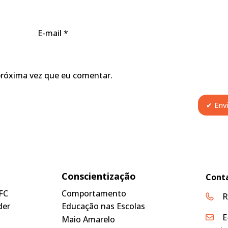
E-mail
*
próxima vez que eu comentar.
Conscientização
Cont
FC
Comportamento
R
der
Educação nas Escolas
E
Maio Amarelo