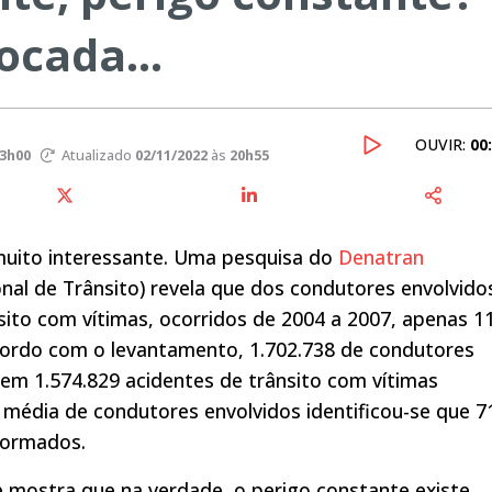
vocada…
OUVIR:
00
3h00
Atualizado
02/11/2022
às
20h55
muito interessante. Uma pesquisa do
Denatran
al de Trânsito) revela que dos condutores envolvido
sito com vítimas, ocorridos de 2004 a 2007, apenas 
ordo com o levantamento, 1.702.738 de condutores
 em 1.574.829 acidentes de trânsito com vítimas
 média de condutores envolvidos identificou-se que 
formados.
 mostra que na verdade, o perigo constante existe