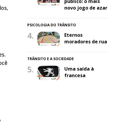
público: o mais
dos,
novo jogo de azar
PSICOLOGIA DO TRÂNSITO
4.
Eternos
moradores de rua
es.
TRÂNSITO E A SOCIEDADE
ocê
5.
Uma saída à
francesa
e