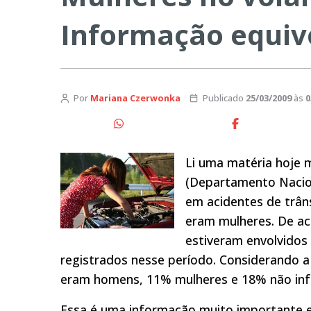
Informação equi
Por
Mariana Czerwonka
Publicado
25/03/2009
às
0
Li uma matéria hoje 
(Departamento Nacion
em acidentes de trân
eram mulheres. De ac
estiveram envolvidos
registrados nesse período. Considerando a
eram homens, 11% mulheres e 18% não in
Essa é uma informação muito importante e