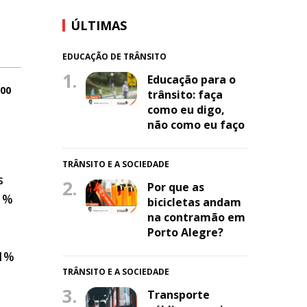
ÚLTIMAS
EDUCAÇÃO DE TRÂNSITO
1.
Educação para o
:00
trânsito: faça
como eu digo,
não como eu faço
TRÂNSITO E A SOCIEDADE
s
2.
Por que as
11%
bicicletas andam
na contramão em
Porto Alegre?
71%
TRÂNSITO E A SOCIEDADE
3.
Transporte