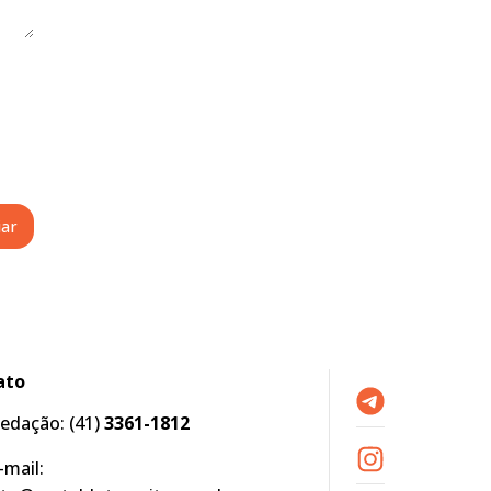
ato
edação:
(41)
3361-1812
-mail: