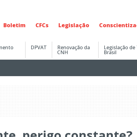
Boletim
CFCs
Legislação
Conscientiz
amento
DPVAT
Renovação da
Legislação de
CNH
Brasil
te, perigo constante?