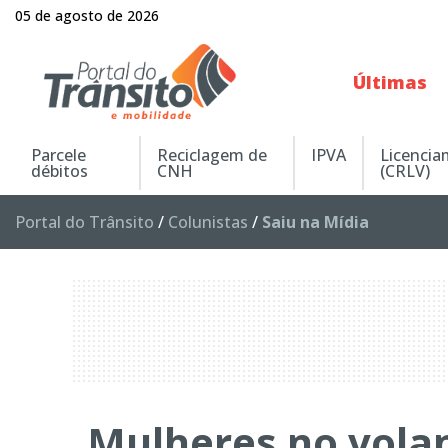
05 de agosto de 2026
Últimas
Parcele
Reciclagem de
IPVA
Licenci
débitos
CNH
(CRLV)
Portal do Trânsito
/
Colunistas
/
Saiu na Mídia
Mulheres no volan