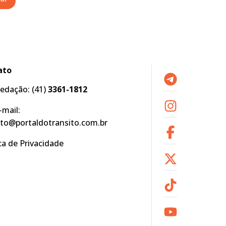
ato
edação:
(41)
3361-1812
-mail:
to@portaldotransito.com.br
ica de Privacidade