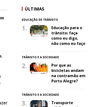
ÚLTIMAS
:00
EDUCAÇÃO DE TRÂNSITO
1.
Educação para o
trânsito: faça
como eu digo,
não como eu faço
a.
TRÂNSITO E A SOCIEDADE
2.
Por que as
bicicletas andam
s
na contramão em
Porto Alegre?
a
TRÂNSITO E A SOCIEDADE
3.
azer
Transporte