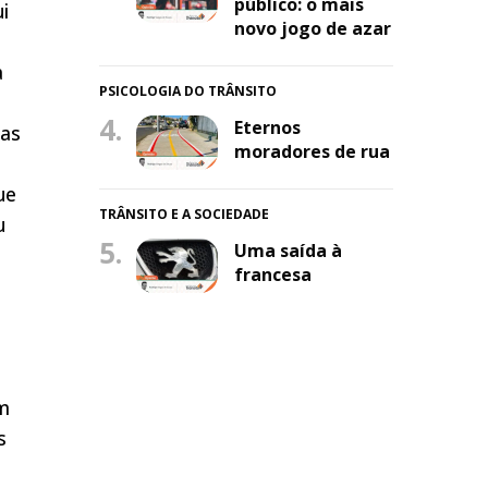
público: o mais
i
novo jogo de azar
a
PSICOLOGIA DO TRÂNSITO
4.
Eternos
sas
moradores de rua
ue
TRÂNSITO E A SOCIEDADE
u
5.
Uma saída à
francesa
om
s