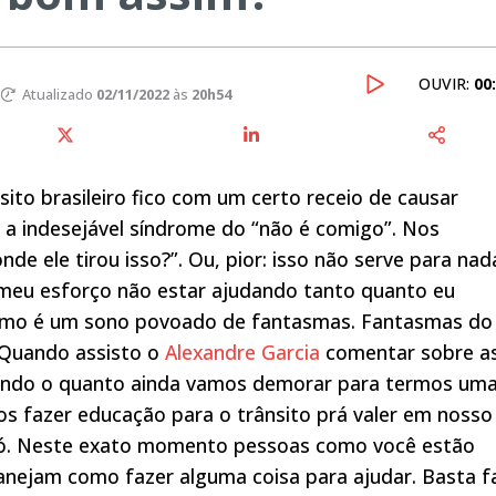
OUVIR:
00
Atualizado
02/11/2022
às
20h54
ito brasileiro fico com um certo receio de causar
 a indesejável síndrome do “não é comigo”. Nos
de ele tirou isso?”. Ou, pior: isso não serve para nad
 meu esforço não estar ajudando tanto quanto eu
durmo é um sono povoado de fantasmas. Fantasmas do
. Quando assisto o
Alexandre Garcia
comentar sobre a
sando o quanto ainda vamos demorar para termos um
s fazer educação para o trânsito prá valer em nosso
u só. Neste exato momento pessoas como você estão
 planejam como fazer alguma coisa para ajudar. Basta f