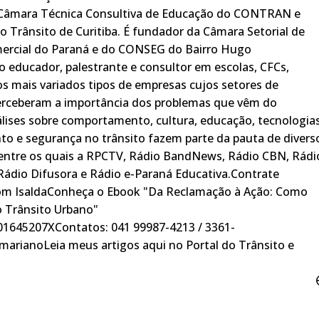
 Câmara Técnica Consultiva de Educação do CONTRAN e
 Trânsito de Curitiba. É fundador da Câmara Setorial de
mercial do Paraná e do CONSEG do Bairro Hugo
 educador, palestrante e consultor em escolas, CFCs,
s mais variados tipos de empresas cujos setores de
perceberam a importância dos problemas que vêm do
álises sobre comportamento, cultura, educação, tecnologias
o e segurança no trânsito fazem parte da pauta de divers
entre os quais a RPCTV, Rádio BandNews, Rádio CBN, Rádi
 Rádio Difusora e Rádio e-Paraná Educativa.Contrate
 com IsaldaConheça o Ebook "Da Reclamação à Ação: Como
 Trânsito Urbano"
01645207XContatos: 041 99987-4213 / 3361-
amarianoLeia meus artigos aqui no Portal do Trânsito e