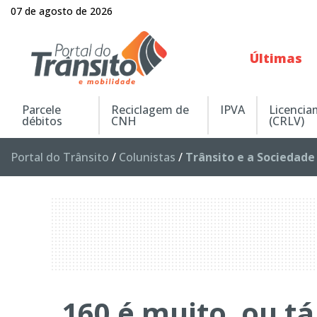
07 de agosto de 2026
Últimas
Parcele
Reciclagem de
IPVA
Licenci
débitos
CNH
(CRLV)
Portal do Trânsito
/
Colunistas
/
Trânsito e a Sociedade
160 é muito, ou t