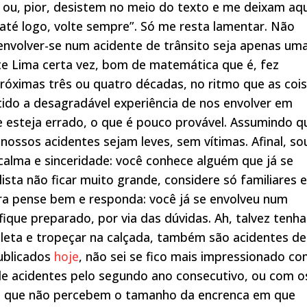
 ou, pior, desistem no meio do texto e me deixam aqu
 até logo, volte sempre”. Só me resta lamentar. Não
 envolver-se num acidente de trânsito seja apenas um
e Lima certa vez, bom de matemática que é, fez
róximas três ou quatro décadas, no ritmo que as coi
ido a desagradável experiência de nos envolver em
e esteja errado, o que é pouco provável. Assumindo q
nossos acidentes sejam leves, sem vítimas. Afinal, so
alma e sinceridade: você conhece alguém que já se
ista não ficar muito grande, considere só familiares e
ra pense bem e responda: você já se envolveu num
ique preparado, por via das dúvidas. Ah, talvez tenha
cicleta e tropeçar na calçada, também são acidentes de
publicados
hoje
, não sei se fico mais impressionado c
e acidentes pelo segundo ano consecutivo, ou com o
s que não percebem o tamanho da encrenca em que