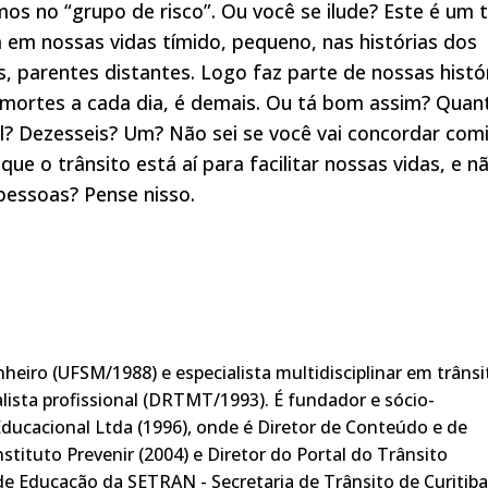
s no “grupo de risco”. Ou você se ilude?
Este é um t
em nossas vidas tímido, pequeno, nas histórias dos
s, parentes distantes. Logo faz parte de nossas histó
0 mortes a cada dia, é demais. Ou tá bom assim? Quan
vel? Dezesseis? Um? Não sei se você vai concordar com
que o trânsito está aí para facilitar nossas vidas, e n
 pessoas? Pense nisso.
heiro (UFSM/1988) e especialista multidisciplinar em trânsi
lista profissional (DRTMT/1993). É fundador e sócio-
ducacional Ltda (1996), onde é Diretor de Conteúdo e de
stituto Prevenir (2004) e Diretor do Portal do Trânsito
 de Educação da SETRAN - Secretaria de Trânsito de Curitiba