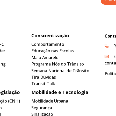
Conscientização
Cont
FC
Comportamento
R
der
Educação nas Escolas
E
Maio Amarelo
conta
ing
Programa Nós do Trânsito
Semana Nacional de Trânsito
Polít
Tira Dúvidas
Transit Talk
egislação
Mobilidade e Tecnologia
tação (CNH)
Mobilidade Urbana
o
Segurança
H
Sinalização