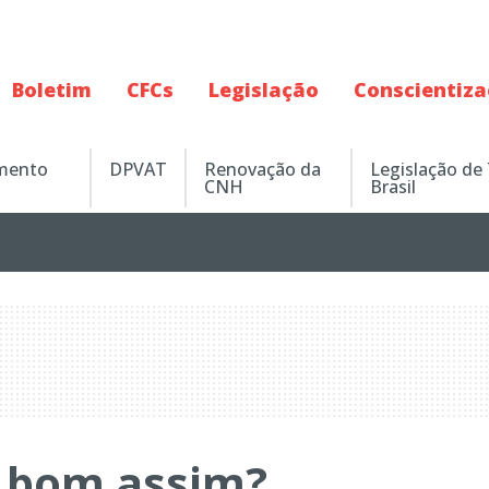
Boletim
CFCs
Legislação
Conscientiz
amento
DPVAT
Renovação da
Legislação de
CNH
Brasil
á bom assim?