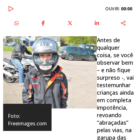
OUVIR:
00:00
Antes de
qualquer
coisa, se você
observar bem
– e não fique
surpreso -,
vai
testemunhar
crianças ainda
em completa
impotência,
revoando
Foto:
“abraçadas”
Freeimages.com
pelas vias,
na
garupa das