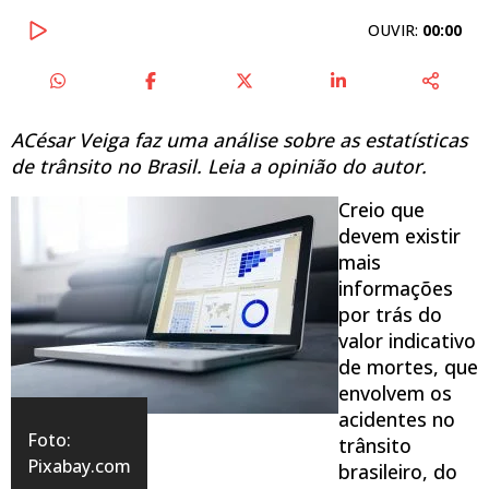
OUVIR:
00:00
ACésar Veiga faz uma análise sobre as estatísticas
de trânsito no Brasil. Leia a opinião do autor.
Creio que
devem existir
mais
informações
por trás do
valor indicativo
de mortes, que
envolvem os
acidentes no
Foto:
trânsito
Pixabay.com
brasileiro, do