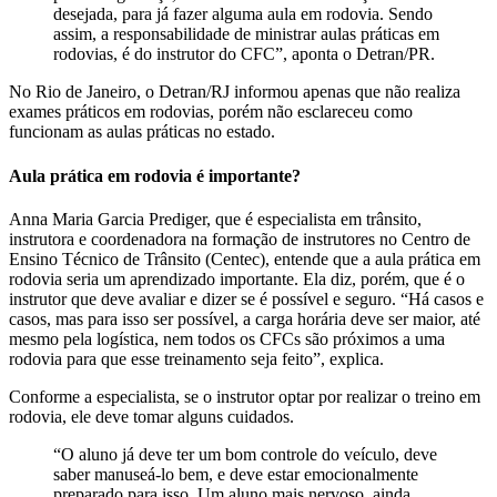
desejada, para já fazer alguma aula em rodovia. Sendo
assim, a responsabilidade de ministrar aulas práticas em
rodovias, é do instrutor do CFC”, aponta o Detran/PR.
No Rio de Janeiro, o Detran/RJ informou apenas que não realiza
exames práticos em rodovias, porém não esclareceu como
funcionam as aulas práticas no estado.
Aula prática em rodovia é importante?
Anna Maria Garcia Prediger, que é especialista em trânsito,
instrutora e coordenadora na formação de instrutores no Centro de
Ensino Técnico de Trânsito (Centec), entende que a aula prática em
rodovia seria um aprendizado importante. Ela diz, porém, que é o
instrutor que deve avaliar e dizer se é possível e seguro. “Há casos e
casos, mas para isso ser possível, a carga horária deve ser maior, até
mesmo pela logística, nem todos os CFCs são próximos a uma
rodovia para que esse treinamento seja feito”, explica.
Conforme a especialista, se o instrutor optar por realizar o treino em
rodovia, ele deve tomar alguns cuidados.
“O aluno já deve ter um bom controle do veículo, deve
saber manuseá-lo bem, e deve estar emocionalmente
preparado para isso. Um aluno mais nervoso, ainda