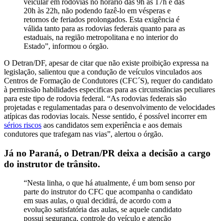
veicular em rodovias no horário das 9h às 17h e das
20h às 22h, não podendo fazê-lo em vésperas e
retornos de feriados prolongados. Esta exigência é
válida tanto para as rodovias federais quanto para as
estaduais, na região metropolitana e no interior do
Estado”, informou o órgão.
O Detran/DF, apesar de citar que não existe proibição expressa na
legislação, salientou que a condução de veículos vinculados aos
Centros de Formação de Condutores (CFC´S), requer do candidato
à permissão habilidades especificas para as circunstâncias peculiares
para este tipo de rodovia federal. “As rodovias federais são
projetadas e regulamentadas para o desenvolvimento de velocidades
atípicas das rodovias locais. Nesse sentido, é possível incorrer em
sérios riscos
aos candidatos sem experiência e aos demais
condutores que trafegam nas vias”, alertou o órgão.
Já no
Paraná
, o Detran/PR deixa a decisão a cargo
do instrutor de trânsito.
“Nesta linha, o que há atualmente, é um bom senso por
parte do instrutor do CFC que acompanha o candidato
em suas aulas, o qual decidirá, de acordo com a
evolução satisfatória das aulas, se aquele candidato
possui segurança, controle do veículo e atenção