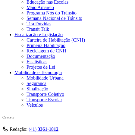
Educação nas Escolas
Maio Amarelo
Programa Nós do Trânsito
Semana Nacional de Trânsito
Tira Dúvidas
Transit Talk
Fiscalização e Legislação
Carteira de Habilitação (CNH)
Primeira Habilitação
Reciclagem de CNH
Documentação
Estatísticas
Projetos de Lei
Mobilidade e Tecnologia
Mobilidade Urbana
Segurança
Sinalização
Transporte Coletivo
Transporte Escolar
Veículos
Contato
Redação:
(41)
3361-1812