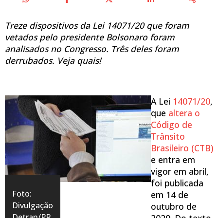
Treze dispositivos da Lei 14071/20 que foram
vetados pelo presidente Bolsonaro foram
analisados no Congresso. Três deles foram
derrubados. Veja quais!
A Lei
14071/20
,
que
altera o
Código de
Trânsito
Brasileiro (CTB)
e entra em
vigor em abril,
foi publicada
Foto:
em 14 de
Divulgação
outubro de
Detran/PR.
2020. Do texto