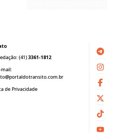
ato
edação:
(41)
3361-1812
-mail:
to@portaldotransito.com.br
ica de Privacidade