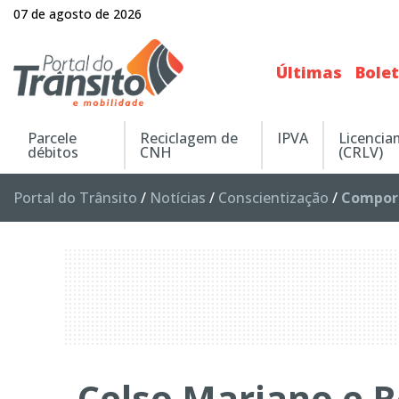
07 de agosto de 2026
Últimas
Bole
Parcele
Reciclagem de
IPVA
Licenci
débitos
CNH
(CRLV)
Portal do Trânsito
/
Notícias
/
Conscientização
/
Compor
Celso Mariano e R