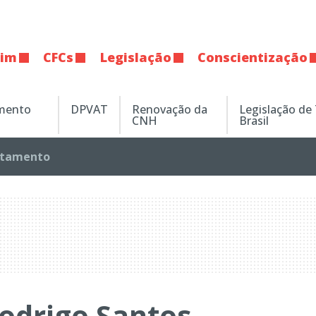
tim
CFCs
Legislação
Conscientização
amento
DPVAT
Renovação da
Legislação de
CNH
Brasil
tamento
odrigo Santos