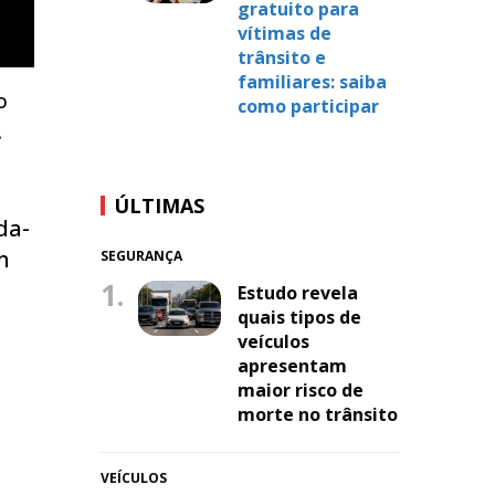
gratuito para
vítimas de
trânsito e
familiares: saiba
o
como participar
.
ÚLTIMAS
da-
m
SEGURANÇA
1.
Estudo revela
quais tipos de
veículos
apresentam
maior risco de
morte no trânsito
VEÍCULOS