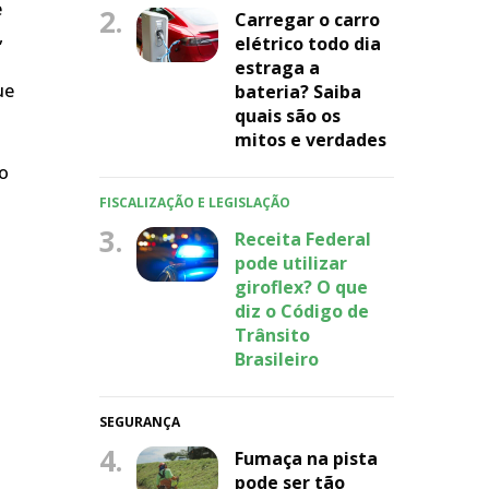
e
2.
Carregar o carro
,
elétrico todo dia
estraga a
ue
bateria? Saiba
quais são os
mitos e verdades
do
FISCALIZAÇÃO E LEGISLAÇÃO
3.
Receita Federal
pode utilizar
giroflex? O que
diz o Código de
Trânsito
Brasileiro
SEGURANÇA
4.
Fumaça na pista
pode ser tão