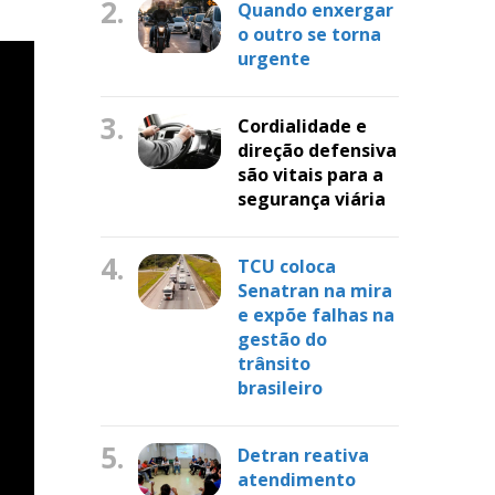
2.
Quando enxergar
o outro se torna
urgente
3.
Cordialidade e
direção defensiva
são vitais para a
segurança viária
4.
TCU coloca
Senatran na mira
e expõe falhas na
gestão do
trânsito
brasileiro
5.
Detran reativa
atendimento