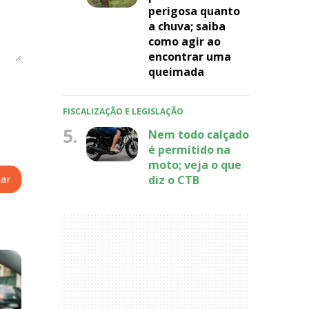
perigosa quanto
a chuva; saiba
como agir ao
encontrar uma
queimada
FISCALIZAÇÃO E LEGISLAÇÃO
5.
Nem todo calçado
é permitido na
moto; veja o que
diz o CTB