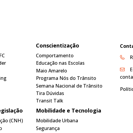
Conscientização
Cont
FC
Comportamento
R
der
Educação nas Escolas
E
Maio Amarelo
conta
ing
Programa Nós do Trânsito
Semana Nacional de Trânsito
Polít
Tira Dúvidas
Transit Talk
egislação
Mobilidade e Tecnologia
tação (CNH)
Mobilidade Urbana
o
Segurança