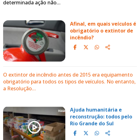
determinada ação não…
Afinal, em quais veículos é
obrigatório o extintor de
incêndio?
O extintor de incêndio antes de 2015 era equipamento
obrigatório para todos os tipos de veículos. No entanto,
a Resolução…
Ajuda humanitária e
reconstrução: todos pelo
Rio Grande do Sul