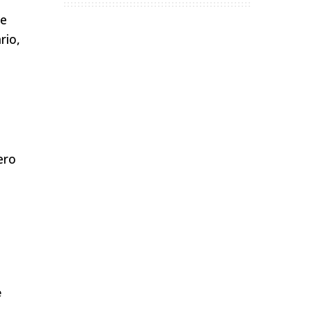
de
rio,
ero
e
,