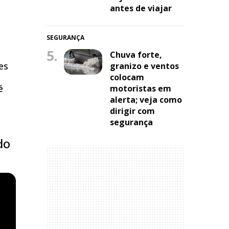
antes de viajar
SEGURANÇA
5.
Chuva forte,
es
granizo e ventos
colocam
é
motoristas em
alerta; veja como
dirigir com
segurança
do