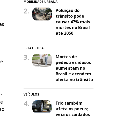
MOBILIDADE URBANA
2.
Poluição do
trânsito pode
o
causar 47% mais
as
mortes no Brasil
até 2050
ESTATÍSTICAS
3.
Mortes de
 e
pedestres idosos
aumentam no
Brasil e acendem
alerta no trânsito
e
VEÍCULOS
de
4.
Frio também
afeta os pneus;
so
veja os cuidados