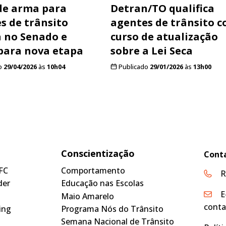
de arma para
Detran/TO qualifica
s de trânsito
agentes de trânsito 
 no Senado e
curso de atualização
para nova etapa
sobre a Lei Seca
o
29/04/2026
às
10h04
Publicado
29/01/2026
às
13h00
Conscientização
Cont
FC
Comportamento
R
der
Educação nas Escolas
E
Maio Amarelo
conta
ing
Programa Nós do Trânsito
Semana Nacional de Trânsito