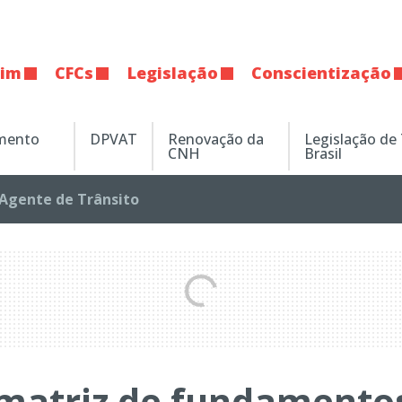
tim
CFCs
Legislação
Conscientização
amento
DPVAT
Renovação da
Legislação de
CNH
Brasil
Agente de Trânsito
 matriz de fundamento