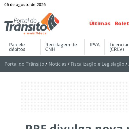
06 de agosto de 2026
Últimas
Bole
Parcele
Reciclagem de
IPVA
Licenci
débitos
CNH
(CRLV)
Portal do Trânsito
/
Notícias
/
Fiscalização e Legislação
/
PRF divulga nova