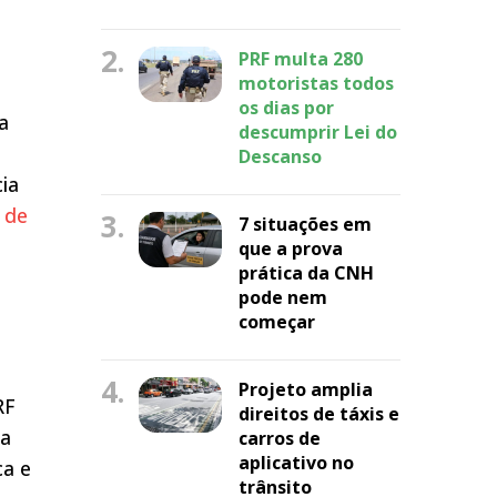
2.
PRF multa 280
motoristas todos
os dias por
a
descumprir Lei do
Descanso
cia
 de
3.
7 situações em
que a prova
prática da CNH
pode nem
começar
4.
Projeto amplia
RF
direitos de táxis e
ia
carros de
aplicativo no
ca e
trânsito