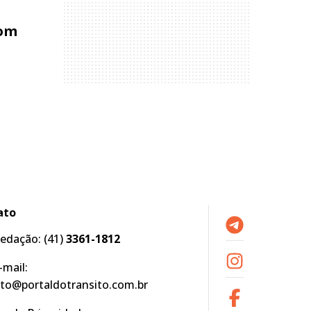
com
ato
edação:
(41)
3361-1812
-mail:
to@portaldotransito.com.br