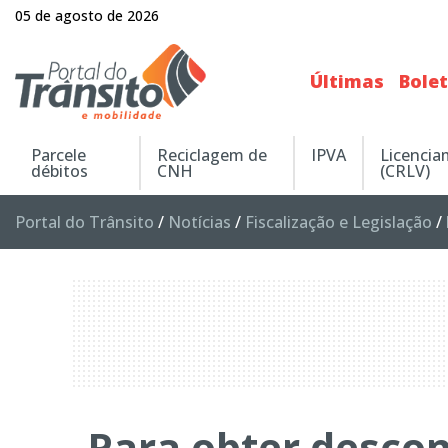
05 de agosto de 2026
Últimas
Bole
Parcele
Reciclagem de
IPVA
Licenci
débitos
CNH
(CRLV)
Portal do Trânsito
/
Notícias
/
Fiscalização e Legislação
/
Para obter desco