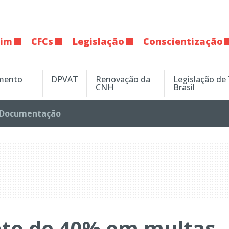
tim
CFCs
Legislação
Conscientização
amento
DPVAT
Renovação da
Legislação de
CNH
Brasil
Documentação
nto de 40% em multas,