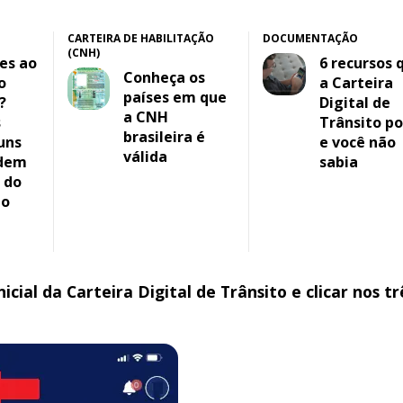
CARTEIRA DE HABILITAÇÃO
DOCUMENTAÇÃO
(CNH)
des ao
6 recursos 
Conheça os
o
a Carteira
países em que
?
Digital de
a CNH
s
Trânsito po
brasileira é
uns
e você não
válida
dem
sabia
 do
to
icial da Carteira Digital de Trânsito e clicar nos tr