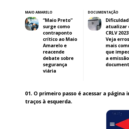
MAIO AMARELO
DOCUMENTAÇÃO
“Maio Preto”
Dificulda
surge como
atualizar 
contraponto
CRLV 2023
crítico ao Maio
Veja erro
Amarelo e
mais com
reacende
que impe
debate sobre
a emissão
segurança
documen
viária
01. O primeiro passo é acessar a página in
traços à esquerda.