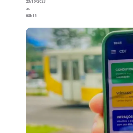
23/10/2023
às
08h15