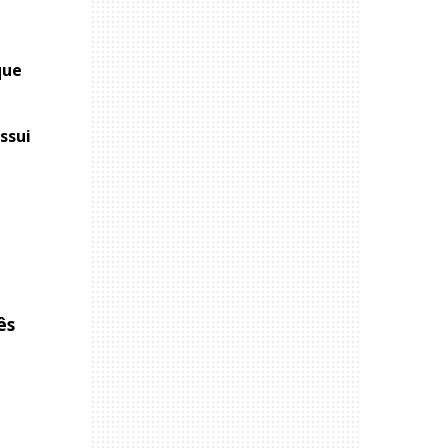
que
ssui
ês