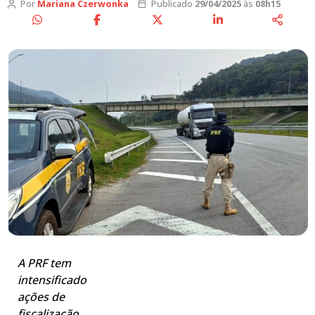
Por
Mariana Czerwonka
Publicado
29/04/2025
às
08h15
A PRF tem
intensificado
ações de
fiscalização,