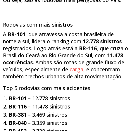
Ou seja, são as rodovias mais perigosas do País.
Rodovias com mais sinistros
A
BR-101
, que atravessa a costa brasileira de
norte a sul, lidera o ranking com
12.778 sinistros
registrados. Logo atrás está a
BR-116
, que cruza o
Brasil do Ceará ao Rio Grande do Sul, com
11.478
ocorrências
. Ambas são rotas de grande fluxo de
veículos, especialmente de
carga
, e concentram
também trechos urbanos de alta movimentação.
Top 5 rodovias com mais acidentes:
BR-101
– 12.778 sinistros
BR-116
– 11.478 sinistros
BR-381
– 3.469 sinistros
BR-040
– 3.359 sinistros