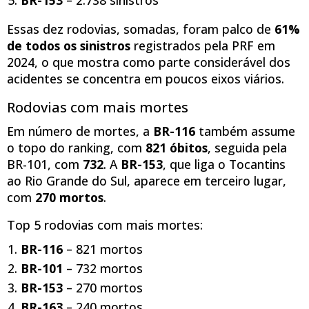
BR-153
– 2.738 sinistros
Essas dez rodovias, somadas, foram palco de
61%
de todos os sinistros
registrados pela PRF em
2024, o que mostra como parte considerável dos
acidentes se concentra em poucos eixos viários.
Rodovias com mais mortes
Em número de mortes, a
BR-116
também assume
o topo do ranking, com
821 óbitos
, seguida pela
BR-101, com
732
. A
BR-153
, que liga o Tocantins
ao Rio Grande do Sul, aparece em terceiro lugar,
com
270 mortos
.
Top 5 rodovias com mais mortes:
BR-116
– 821 mortos
BR-101
– 732 mortos
BR-153
– 270 mortos
BR-163
– 240 mortos