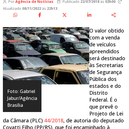
Por
Agência de Notícias
Publicado
22/07/2018
às
03h00
Atualizado
08/11/2022
às
22h13
O valor obtido
com a venda
de veículos
apreendidos
será destinado
às Secretarias
de Segurança
Pública dos
estados e do
Foto: Gabriel
Distrito
Jabur/Agência
Federal. É o
Brasília
que prevê o
Projeto de Lei
da Câmara (PLC)
44/2018
, de autoria do deputado
Covatti Filho (PP/RS), que foi encaminhado à