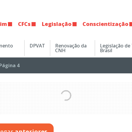
tim
CFCs
Legislação
Conscientização
amento
DPVAT
Renovação da
Legislação de
CNH
Brasil
Página 4
regar
anteriores