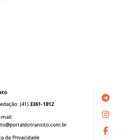
ato
edação:
(41)
3361-1812
-mail:
to@portaldotransito.com.br
ica de Privacidade