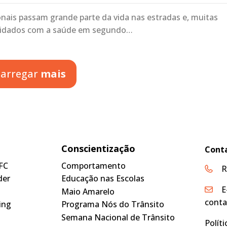
onais passam grande parte da vida nas estradas e, muitas
cuidados com a saúde em segundo…
arregar
mais
Conscientização
Cont
FC
Comportamento
R
der
Educação nas Escolas
E
Maio Amarelo
conta
ing
Programa Nós do Trânsito
Semana Nacional de Trânsito
Polít