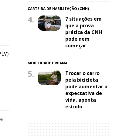
CARTEIRA DE HABILITAÇÃO (CNH)
4.
7 situações em
que a prova
prática da CNH
pode nem
começar
PLV)
MOBILIDADE URBANA
5.
Trocar o carro
pela bicicleta
pode aumentar a
expectativa de
vida, aponta
estudo
de