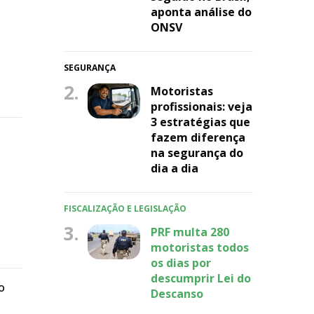
aponta análise do
ONSV
SEGURANÇA
2.
Motoristas
profissionais: veja
3 estratégias que
fazem diferença
na segurança do
dia a dia
,
FISCALIZAÇÃO E LEGISLAÇÃO
3.
PRF multa 280
motoristas todos
os dias por
descumprir Lei do
o
Descanso