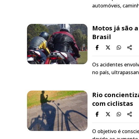
automóveis, caminh
Motos já são a
Brasil
Os acidentes envolv
no país, ultrapassa
Rio concientiz
com ciclistas
O objetivo é consci
devido ao aumento d