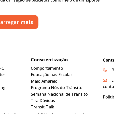
arregar
mais
Conscientização
Cont
FC
Comportamento
R
der
Educação nas Escolas
E
Maio Amarelo
conta
ing
Programa Nós do Trânsito
Semana Nacional de Trânsito
Polít
Tira Dúvidas
Transit Talk