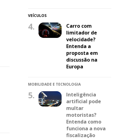
VEÍCULOS
4.
Carro com
limitador de
velocidade?
Entenda a
proposta em
discussão na
Europa
MOBILIDADE E TECNOLOGIA
5.
Inteligência
artificial pode
multar
motoristas?
Entenda como
funciona a nova
fiscalização