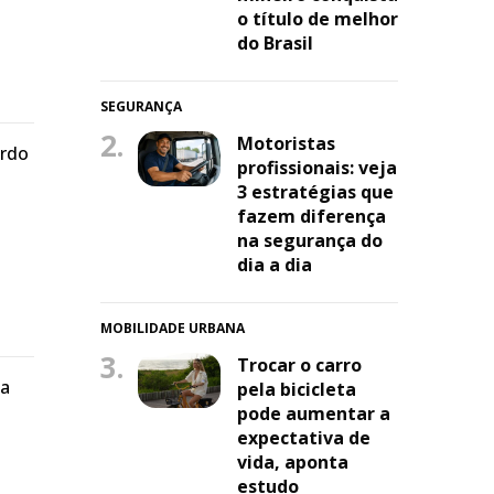
o título de melhor
do Brasil
SEGURANÇA
2.
Motoristas
ordo
profissionais: veja
3 estratégias que
fazem diferença
na segurança do
dia a dia
MOBILIDADE URBANA
3.
Trocar o carro
ta
pela bicicleta
pode aumentar a
expectativa de
vida, aponta
estudo