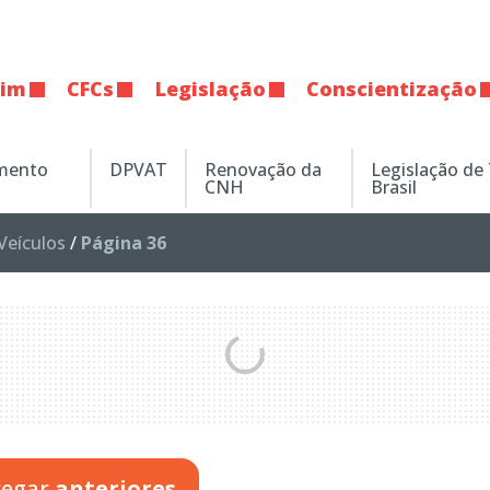
tim
CFCs
Legislação
Conscientização
amento
DPVAT
Renovação da
Legislação de
CNH
Brasil
Veículos
/
Página 36
regar
anteriores