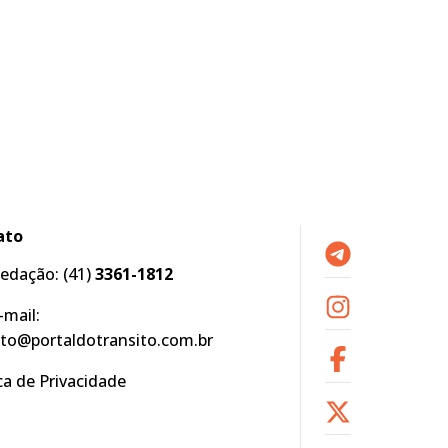
ato
edação:
(41)
3361-1812
-mail:
to@portaldotransito.com.br
ica de Privacidade