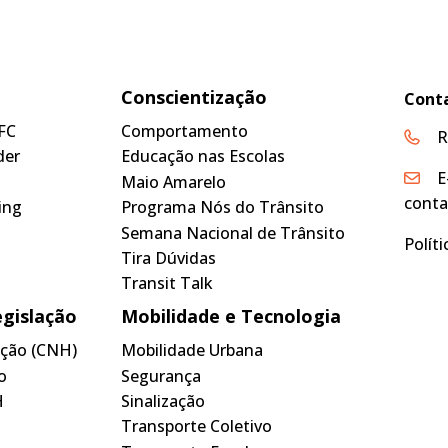
Conscientização
Cont
FC
Comportamento
R
der
Educação nas Escolas
E
Maio Amarelo
conta
ing
Programa Nós do Trânsito
Semana Nacional de Trânsito
Polít
Tira Dúvidas
Transit Talk
egislação
Mobilidade e Tecnologia
tação (CNH)
Mobilidade Urbana
o
Segurança
H
Sinalização
Transporte Coletivo