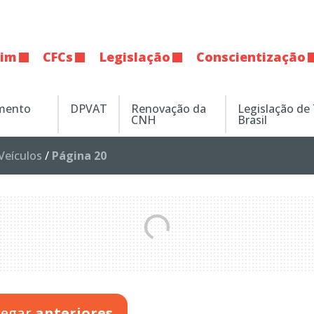
tim
CFCs
Legislação
Conscientização
amento
DPVAT
Renovação da
Legislação de
CNH
Brasil
Veículos
/
Página 20
regar
anteriores