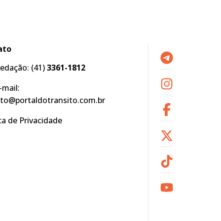
ato
edação:
(41)
3361-1812
-mail:
to@portaldotransito.com.br
ica de Privacidade