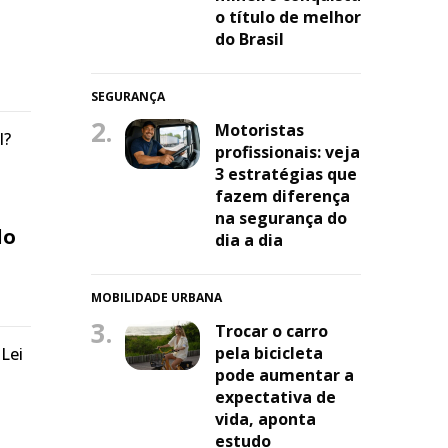
o título de melhor
do Brasil
SEGURANÇA
2.
Motoristas
l?
profissionais: veja
3 estratégias que
fazem diferença
na segurança do
do
dia a dia
MOBILIDADE URBANA
3.
Trocar o carro
pela bicicleta
 Lei
pode aumentar a
expectativa de
vida, aponta
estudo