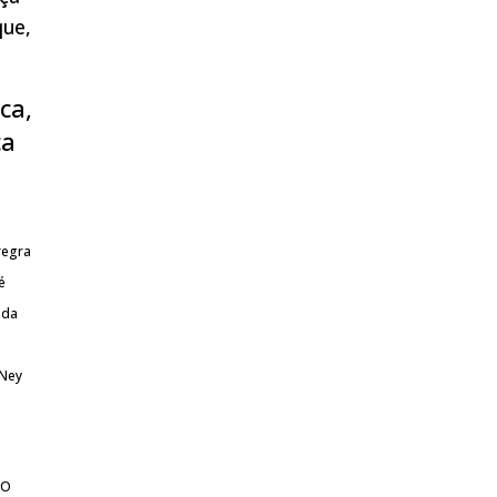
que,
ca,
ça
regra
é
 da
 Ney
DO