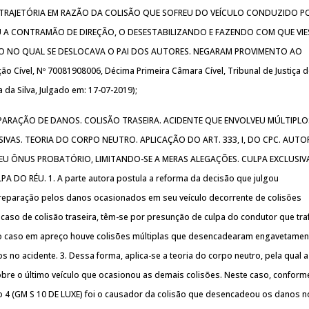
 TRAJETÓRIA EM RAZÃO DA COLISÃO QUE SOFREU DO VEÍCULO CONDUZIDO P
 A CONTRAMÃO DE DIREÇÃO, O DESESTABILIZANDO E FAZENDO COM QUE VIE
O NO QUAL SE DESLOCAVA O PAI DOS AUTORES. NEGARAM PROVIMENTO AO
 Cível, Nº 70081908006, Décima Primeira Câmara Cível, Tribunal de Justiça d
ra da Silva, Julgado em: 17-07-2019);
EPARAÇÃO DE DANOS. COLISÃO TRASEIRA. ACIDENTE QUE ENVOLVEU MÚLTIPLO
SIVAS. TEORIA DO CORPO NEUTRO. APLICAÇÃO DO ART. 333, I, DO CPC. AUTO
EU ÔNUS PROBATÓRIO, LIMITANDO-SE A MERAS ALEGAÇÕES. CULPA EXCLUSIV
A DO RÉU. 1. A parte autora postula a reforma da decisão que julgou
reparação pelos danos ocasionados em seu veículo decorrente de colisões
 caso de colisão traseira, têm-se por presunção de culpa do condutor que tr
, no caso em apreço houve colisões múltiplas que desencadearam engavetamen
s no acidente. 3. Dessa forma, aplica-se a teoria do corpo neutro, pela qual a
obre o último veículo que ocasionou as demais colisões. Neste caso, conform
ulo 4 (GM S 10 DE LUXE) foi o causador da colisão que desencadeou os danos n