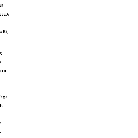
OR
SSE A
o RS,
S
R
A DE
afega
to
e
o