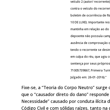
veículo 2 (autor/ recorrente
contra o veículo do recorre
boletim de ocorrência de fls
10 DE LUXE). Importante ress
mantinha em relação ao do 
depoente não possuía campo 
ausência de comprovação qu
tendo o recorrente se desin
em culpa do réu, que agiu 
sentença por seus próprio
71005739867, Primeira Turma
Julgado em: 26-01-2016).”
Fixe-se, a “Teoria do Corpo Neutro” surge
que o “causador direto do dano” responde 
Necessidade” causado por conduta ilícita de
Código Civil e com sólidas raízes, tanto na