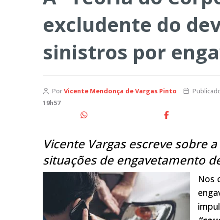
excludente do dev
sinistros por en
Por
Vicente Mendonça de Vargas Pinto
Publicad
19h57
Vicente Vargas escreve sobre a
situações de engavetamento de 
Nos c
engav
impul
“cau