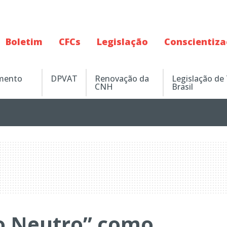
Boletim
CFCs
Legislação
Conscientiz
amento
DPVAT
Renovação da
Legislação de
CNH
Brasil
po Neutro” como