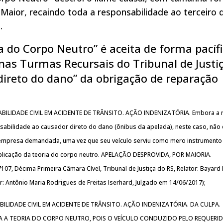
Maior, recaindo toda a responsabilidade ao terceiro 
.
 do Corpo Neutro” é aceita de forma pacífi
nas Turmas Recursais do Tribunal de Justi
direto do dano” da obrigação de reparação
BILIDADE CIVIL EM ACIDENTE DE TRÂNSITO. AÇÃO INDENIZATÓRIA. Embora a 
sabilidade ao causador direto do dano (ônibus da apelada), neste caso, não 
 empresa demandada, uma vez que seu veículo serviu como mero instrumento
Aplicação da teoria do corpo neutro. APELAÇÃO DESPROVIDA, POR MAIORIA.
107, Décima Primeira Câmara Cível, Tribunal de Justiça do RS, Relator: Bayard
or: Antônio Maria Rodrigues de Freitas Iserhard, Julgado em 14/06/2017);
BILIDADE CIVIL EM ACIDENTE DE TRÂNSITO. AÇÃO INDENIZATÓRIA. DA CULPA.
LA A TEORIA DO CORPO NEUTRO, POIS O VEÍCULO CONDUZIDO PELO REQUERI