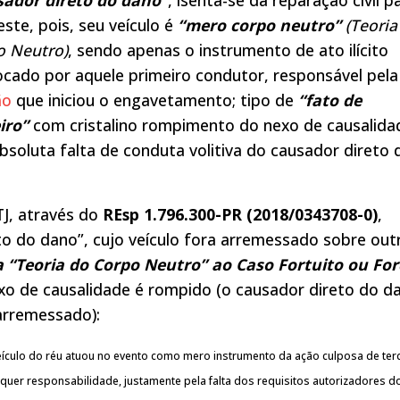
ste, pois, seu veículo é
“mero corpo neutro”
(Teoria
o Neutro)
, sendo apenas o instrumento de ato ilícito
cado por aquele primeiro condutor, responsável pela
ão
que iniciou o engavetamento; tipo de
“fato de
iro”
com cristalino rompimento do nexo de causalida
bsoluta falta de conduta volitiva do causador direto 
.
J, através do
REsp 1.796.300-PR (2018/0343708-0)
,
eto do dano”, cujo veículo fora arremessado sobre out
 “Teoria do Corpo Neutro” ao Caso Fortuito ou For
exo de causalidade é rompido (o causador direto do d
 arremessado):
eículo do réu atuou no evento como mero instrumento da ação culposa de terc
quer responsabilidade, justamente pela falta dos requisitos autorizadores d