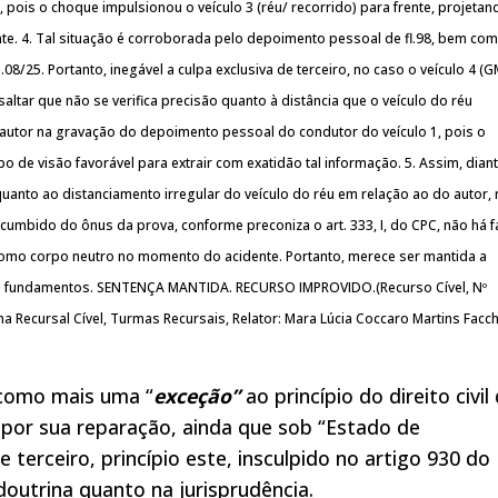
), pois o choque impulsionou o veículo 3 (réu/ recorrido) para frente, projeta
nte. 4. Tal situação é corroborada pelo depoimento pessoal de fl.98, bem co
.08/25. Portanto, inegável a culpa exclusiva de terceiro, no caso o veículo 4 (G
altar que não se verifica precisão quanto à distância que o veículo do réu
autor na gravação do depoimento pessoal do condutor do veículo 1, pois o
de visão favorável para extrair com exatidão tal informação. 5. Assim, dian
anto ao distanciamento irregular do veículo do réu em relação ao do autor,
cumbido do ônus da prova, conforme preconiza o art. 333, I, do CPC, não há f
como corpo neutro no momento do acidente. Portanto, merece ser mantida a
s fundamentos. SENTENÇA MANTIDA. RECURSO IMPROVIDO.(Recurso Cível, Nº
 Recursal Cível, Turmas Recursais, Relator: Mara Lúcia Coccaro Martins Facchi
 como mais uma “
exceção”
ao princípio do direito civil
por sua reparação, ainda que sob “Estado de
 terceiro, princípio este, insculpido no artigo 930 do
 doutrina quanto na jurisprudência.