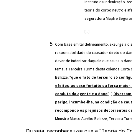
instituto da indenização. A
teoria do corpo neutro e a
seguradora Mapfre Seguros
[…]
Com base em tal delineamento, exsurge a dis
responsabilidade do causador direto do dano
dever de indenizar daquele que causa o dano (
tema, a Terceira Turma desta colenda Corte 
Bellizze,
“que o fato de terceiro só confi
efeitos, ao caso fortuito ou força maior
conduta do agente e o dano
[…]
Diversame
perigo, incumbe-lhe, na condição de cau
recompondo os prejuízos decorrentes de 
Ministro Marco Aurélio Bellizze, Terceira Tur
Ou seja, reconheceu-se que a “Teoria do C