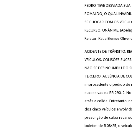
PEDRO TEVE DESVIADA SUA
ROMALDO, O QUAL INVADIU
SE CHOCAR COM OS VEÍCUL
RECURSO. UNÂNIME. (Apelação
Relator: Katia Elenise Olivei
ACIDENTE DE TRÂNSITO. R
VEÍCULOS. COLISÕES SUCES
NÃO SE DESINCUMBIU DO S
TERCEIRO. AUSÊNCIA DE CULP
improcedente o pedido de 
sucessivas na BR 290. 2. No
atrás e colide. Entretanto
dos cinco veículos envolvido
presunção de culpa recai s
boletim de fl.08/25, o veíc