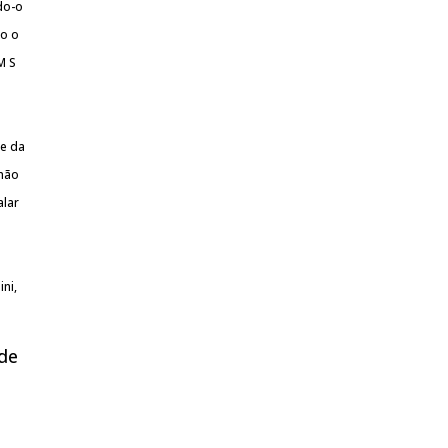
ndo-o
mo o
M S
te da
 não
alar
ni,
 de