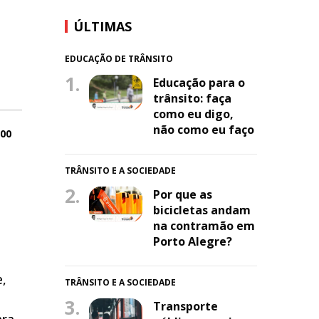
ÚLTIMAS
EDUCAÇÃO DE TRÂNSITO
1.
Educação para o
trânsito: faça
como eu digo,
não como eu faço
:00
TRÂNSITO E A SOCIEDADE
2.
Por que as
bicicletas andam
na contramão em
Porto Alegre?
e,
TRÂNSITO E A SOCIEDADE
3.
Transporte
ara