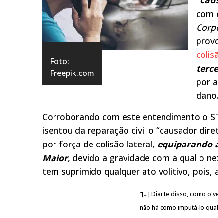
com e
Corp
provo
colis
Foto:
terce
Freepik.com
por a
dano
Corroborando com este entendimento o ST
isentou da reparação civil o “causador dir
por força de colisão lateral,
equiparando a
Maior
, devido a gravidade com a qual o n
tem suprimido qualquer ato volitivo, pois,
“[…] Diante disso, como o v
não há como imputá-lo qual