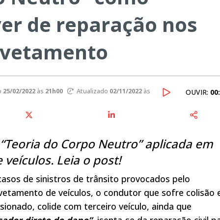
er de reparação nos
gavetamento
o
25/02/2022
às
21h00
Atualizado
02/11/2022
às
OUVIR:
00
 “Teoria do Corpo Neutro” aplicada em
veículos. Leia o post!
asos de sinistros de trânsito provocados pelo
etamento de veículos, o condutor que sofre colisão 
sionado, colide com terceiro veículo, ainda que
sador direto do dano”
, isenta-se da reparação civil p