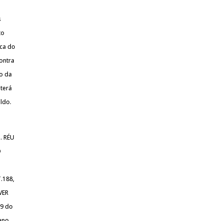
s
to
ica do
contra
no da
 terá
ldo.
. RÉU
O
.188,
VER
29 do
ano.