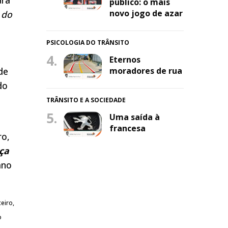
público: o mais
novo jogo de azar
 do
PSICOLOGIA DO TRÂNSITO
4.
Eternos
de
moradores de rua
do
TRÂNSITO E A SOCIEDADE
5.
Uma saída à
francesa
ro,
ça
ano
eiro,
o