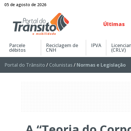
05 de agosto de 2026
Últimas
Parcele
Reciclagem de
IPVA
Licenci
débitos
CNH
(CRLV)
Portal do Trânsito
/
Colunistas
/
Normas e Legislação
A “Teoria do Cor