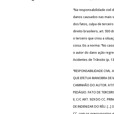
“Na responsabilidade civil
danos causados nas mais va
dos fatos, culpa de terceiro
direito brasileiro, art. 930
o terceiro que criou a sit
coisa. Eis a norma: “No caso
o autor do dano ação regres
Acidentes de Trânsito (p. 13
“RESPONSABILIDADE CIVIL.
QUE EFETUA MANOBRA DE M
CAMINHÃO DO AUTOR. ATI
PEDÁGIO. FATO DE TERCEIR
II, C/C ART. 929 DO CC. 
DE INDENIZAR DO RÉU. […] 3.
CC, com os pressupostos q