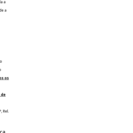
da a
de a
 o
o
os os
 de
, Rel.
rça