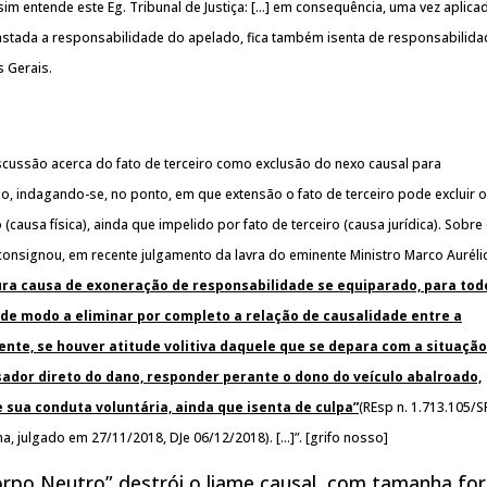
ssim entende este Eg. Tribunal de Justiça: […] em consequência, uma vez aplica
fastada a responsabilidade do apelado, fica também isenta de responsabilida
 Gerais.
cussão acerca do fato de terceiro como exclusão do nexo causal para
, indagando-se, no ponto, em que extensão o fato de terceiro pode excluir o
causa física), ainda que impelido por fato de terceiro (causa jurídica). Sobre
consignou, em recente julgamento da lavra do eminente Ministro Marco Auréli
gura causa de exoneração de responsabilidade se equiparado, para tod
, de modo a eliminar por completo a relação de causalidade entre a
nte, se houver atitude volitiva daquele que se depara com a situação
sador direto do dano, responder perante o dono do veículo abalroado,
sua conduta voluntária, ainda que isenta de culpa”
(REsp n. 1.713.105/SP
ma, julgado em 27/11/2018, DJe 06/12/2018). […]”. [grifo nosso]
orpo Neutro” destrói o liame causal, com tamanha fo