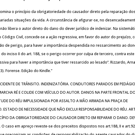
 domina o princípio da obrigatoriedade do causador direto pela reparação do
riadas situações da vida. A circunstância de afigurar-se, no desencadeamen
 não libera o autor direto do dano do dever jurídico de indenizar. Na sistemát
 do Código Civil, concede-se a ação regressiva, em favor do autor do prejuízo, 
uação de perigo, para haver a importância despendida no ressarcimento ao do
 do inciso II do art. 188, se o perigo ocorrer por culpa de terceiro, contra este
siva para haver a importância que tiver ressarcido ao lesado”. Rizzardo, Arna
3). Forense. Edição do Kindle.”
 ACIDENTE DE TRÂNSITO. INDENIZATÓRIA. CONDUTORES PARADOS EM PEDÁGIO
ARCHA RÉ E COLIDE COM VEÍCULO DO AUTOR. DANOS NA PARTE FRONTAL D
TUDE DO RÉU IMPULSIONADA POR ASSALTO A MÃO ARMADA NA PRAÇA DE
O. ESTADO DE NECESSIDADE QUE NÃO EXCLUI RESPONSABILIDADE DO RÉU. ART
PRINCÍPIO DA OBRIGATORIEDADE DO CAUSADOR DIRETO EM REPARAR O DANO. DE
 O caso em apreço reveste-se dos preceitos dispostos nos art.188, II e art.9
ue preconizam as condições de responsabilização do agente causador do d