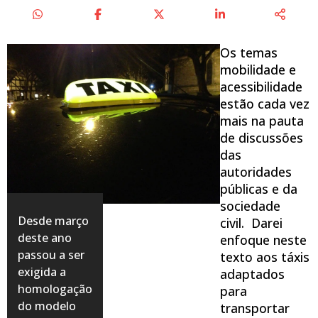
Os temas
mobilidade e
acessibilidade
estão cada vez
mais na pauta
de discussões
das
autoridades
públicas e da
sociedade
Desde março
civil. Darei
deste ano
enfoque neste
passou a ser
texto aos táxis
exigida a
adaptados
homologação
para
do modelo
transportar