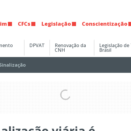
tim
CFCs
Legislação
Conscientização
amento
DPVAT
Renovação da
Legislação de
CNH
Brasil
Sinalização
alização viária é