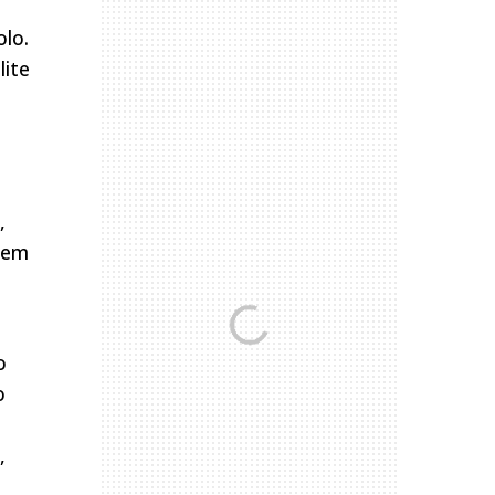
olo.
lite
,
a em
o
o
,