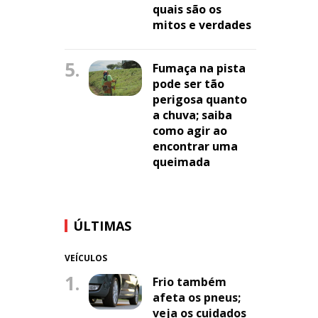
quais são os
mitos e verdades
5.
Fumaça na pista
pode ser tão
perigosa quanto
a chuva; saiba
como agir ao
encontrar uma
queimada
ÚLTIMAS
VEÍCULOS
1.
Frio também
afeta os pneus;
veja os cuidados