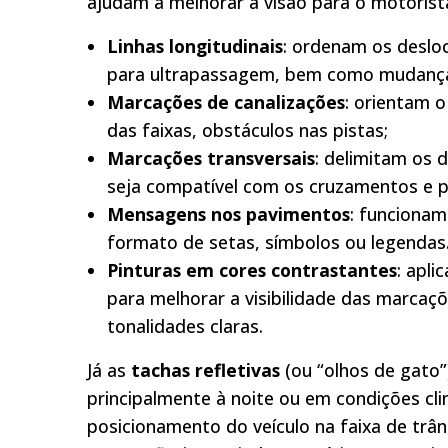
ajudam a melhorar a visão para o motorista
Linhas longitudinais
: ordenam os deslo
para ultrapassagem, bem como mudança 
Marcações de canalizações
: orientam o
das faixas, obstáculos nas pistas;
Marcações transversais
: delimitam os 
seja compatível com os cruzamentos e 
Mensagens nos pavimentos
: funcionam
formato de setas, símbolos ou legendas
Pinturas em cores contrastantes
: apli
para melhorar a visibilidade das marca
tonalidades claras.
Já as
tachas refletivas
(ou “olhos de gato”)
principalmente à noite ou em condições cli
posicionamento do veículo na faixa de trâns