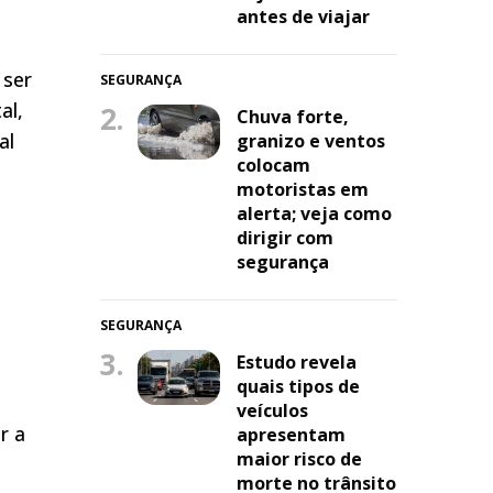
antes de viajar
 ser
SEGURANÇA
al,
2.
Chuva forte,
al
granizo e ventos
colocam
motoristas em
alerta; veja como
dirigir com
segurança
SEGURANÇA
3.
Estudo revela
quais tipos de
veículos
r a
apresentam
maior risco de
morte no trânsito