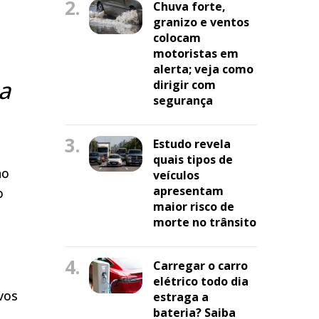
2.
Chuva forte,
granizo e ventos
colocam
motoristas em
alerta; veja como
ia
dirigir com
segurança
3.
Estudo revela
quais tipos de
no
veículos
apresentam
o
maior risco de
morte no trânsito
4.
Carregar o carro
elétrico todo dia
vos
estraga a
bateria? Saiba