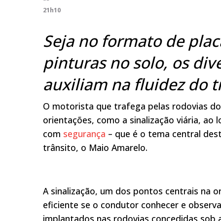
21h10
Seja no formato de placa
pinturas no solo, os div
auxiliam na fluidez do t
O motorista que trafega pelas rodovias d
orientações, como a sinalização viária, ao 
com
segurança
– que é o tema central des
trânsito, o Maio Amarelo.
A sinalização, um dos pontos centrais na o
eficiente se o condutor conhecer e observa
implantados nas rodovias concedidas sob a