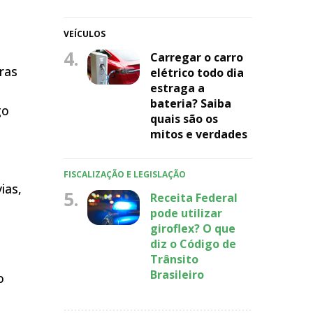
VEÍCULOS
4.
Carregar o carro
ras
elétrico todo dia
estraga a
bateria? Saiba
go
quais são os
mitos e verdades
FISCALIZAÇÃO E LEGISLAÇÃO
ias,
5.
Receita Federal
pode utilizar
giroflex? O que
diz o Código de
Trânsito
Brasileiro
o