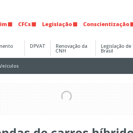
tim
CFCs
Legislação
Conscientização
amento
DPVAT
Renovação da
Legislação de
CNH
Brasil
Veículos
endas de carros híbrid