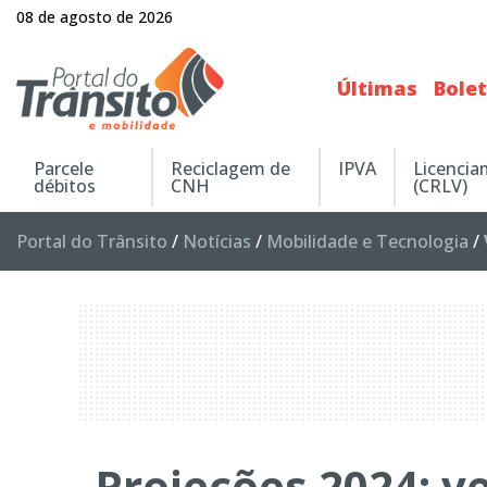
08 de agosto de 2026
Últimas
Bole
Parcele
Reciclagem de
IPVA
Licenci
débitos
CNH
(CRLV)
Portal do Trânsito
/
Notícias
/
Mobilidade e Tecnologia
/
Projeções 2024: v