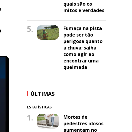
quais são os
a
mitos e verdades
5.
Fumaça na pista
m
pode ser tão
perigosa quanto
a chuva; saiba
como agir ao
encontrar uma
queimada
ÚLTIMAS
ESTATÍSTICAS
1.
Mortes de
pedestres idosos
aumentam no