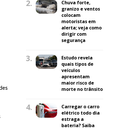
2.
Chuva forte,
granizo e ventos
colocam
motoristas em
alerta; veja como
dirigir com
segurança
3.
Estudo revela
quais tipos de
veículos
apresentam
maior risco de
des
morte no trânsito
4.
Carregar o carro
elétrico todo dia
s
estraga a
bateria? Saiba