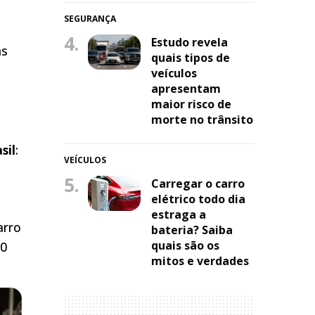
SEGURANÇA
4.
Estudo revela
as
quais tipos de
veículos
apresentam
maior risco de
morte no trânsito
sil
:
VEÍCULOS
5.
Carregar o carro
elétrico todo dia
estraga a
arro
bateria? Saiba
quais são os
50
mitos e verdades