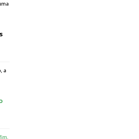
 uma
s
, a
o
fim.