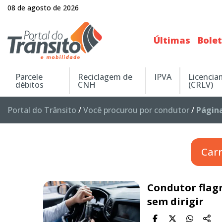
08 de agosto de 2026
Últimas
Bole
Parcele
Reciclagem de
IPVA
Licenci
débitos
CNH
(CRLV)
Portal do Trânsito
/
Você procurou por condutor
/
Página
Car
Condutor flagr
sem dirigir