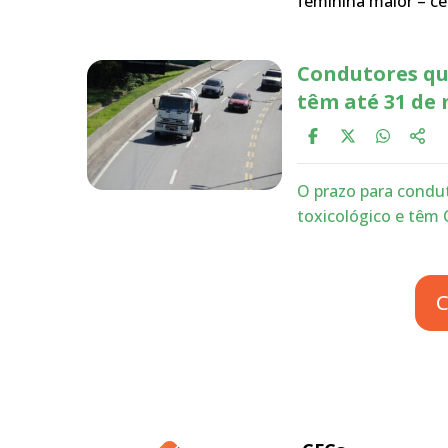
feminina maior – c
Condutores qu
têm até 31 de 
O prazo para condut
toxicológico e têm 
C