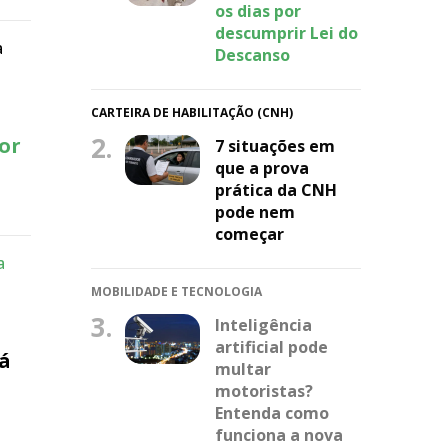
os dias por
descumprir Lei do
a
Descanso
CARTEIRA DE HABILITAÇÃO (CNH)
2.
or
7 situações em
que a prova
prática da CNH
pode nem
começar
a
MOBILIDADE E TECNOLOGIA
3.
Inteligência
artificial pode
rá
multar
motoristas?
Entenda como
funciona a nova