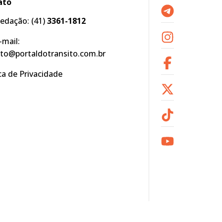
ato
edação:
(41)
3361-1812
-mail:
to@portaldotransito.com.br
ica de Privacidade