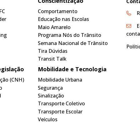
Conscientização
Cont
FC
Comportamento
R
der
Educação nas Escolas
E
Maio Amarelo
conta
ing
Programa Nós do Trânsito
Semana Nacional de Trânsito
Polít
Tira Dúvidas
Transit Talk
egislação
Mobilidade e Tecnologia
tação (CNH)
Mobilidade Urbana
o
Segurança
H
Sinalização
Transporte Coletivo
Transporte Escolar
Veículos