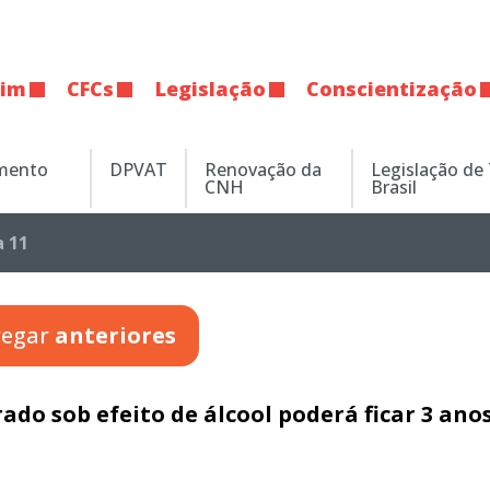
tim
CFCs
Legislação
Conscientização
amento
DPVAT
Renovação da
Legislação de
CNH
Brasil
 11
regar
anteriores
ado sob efeito de álcool poderá ficar 3 ano