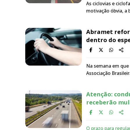
As ciclovias e ciclo
motivação óbvia, a b
Abramet reforç
dentro do espe
Na semana em que f
Associação Brasilei
Atenção: cond
receberão mul
O prazo para regula