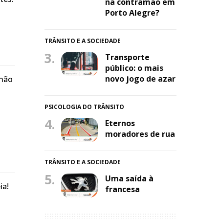
na contramão em
Porto Alegre?
TRÂNSITO E A SOCIEDADE
3.
Transporte
público: o mais
novo jogo de azar
 não
PSICOLOGIA DO TRÂNSITO
4.
Eternos
moradores de rua
TRÂNSITO E A SOCIEDADE
5.
Uma saída à
ia!
francesa