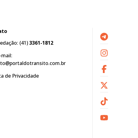
ato
edação:
(41)
3361-1812
-mail:
to@portaldotransito.com.br
ica de Privacidade