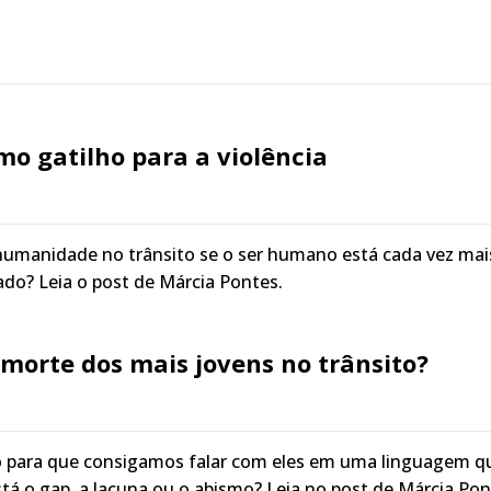
mo gatilho para a violência
 humanidade no trânsito se o ser humano está cada vez mai
ado? Leia o post de Márcia Pontes.
morte dos mais jovens no trânsito?
o para que consigamos falar com eles em uma linguagem q
 o gap, a lacuna ou o abismo? Leia no post de Márcia Pon