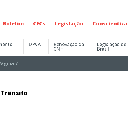
Boletim
CFCs
Legislação
Conscientiz
amento
DPVAT
Renovação da
Legislação de
CNH
Brasil
Página 7
Trânsito