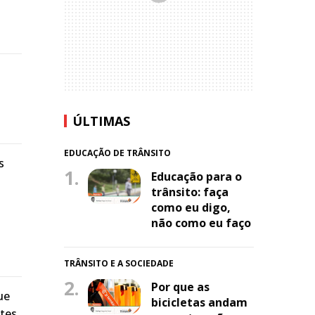
ÚLTIMAS
EDUCAÇÃO DE TRÂNSITO
s
1.
Educação para o
trânsito: faça
como eu digo,
não como eu faço
TRÂNSITO E A SOCIEDADE
2.
Por que as
ue
bicicletas andam
tes.