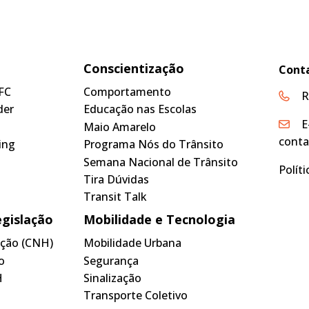
Conscientização
Cont
FC
Comportamento
R
der
Educação nas Escolas
E
Maio Amarelo
conta
ing
Programa Nós do Trânsito
Semana Nacional de Trânsito
Polít
Tira Dúvidas
Transit Talk
egislação
Mobilidade e Tecnologia
tação (CNH)
Mobilidade Urbana
o
Segurança
H
Sinalização
Transporte Coletivo