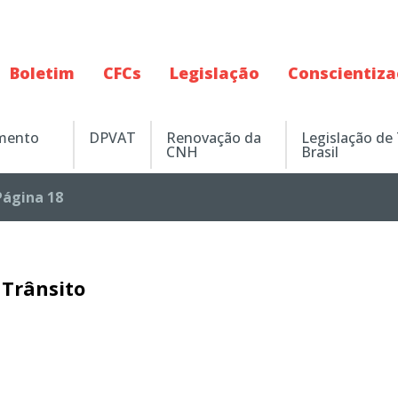
Boletim
CFCs
Legislação
Conscientiz
amento
DPVAT
Renovação da
Legislação de
CNH
Brasil
Página 18
Trânsito