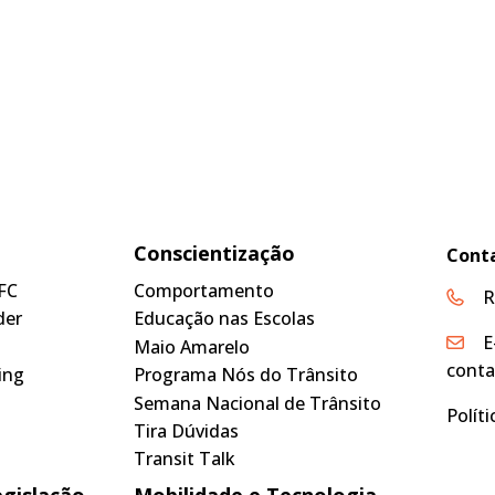
Conscientização
Cont
FC
Comportamento
R
der
Educação nas Escolas
E
Maio Amarelo
conta
ing
Programa Nós do Trânsito
Semana Nacional de Trânsito
Polít
Tira Dúvidas
Transit Talk