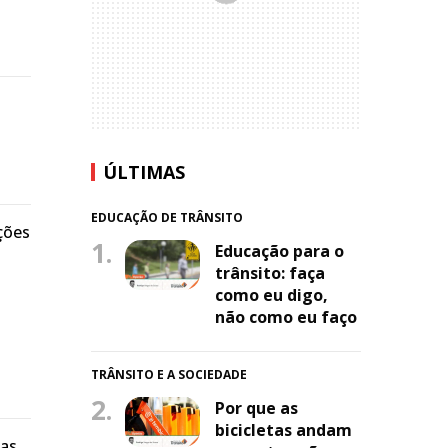
ÚLTIMAS
EDUCAÇÃO DE TRÂNSITO
ções
1.
Educação para o
trânsito: faça
como eu digo,
não como eu faço
TRÂNSITO E A SOCIEDADE
2.
Por que as
bicicletas andam
oas