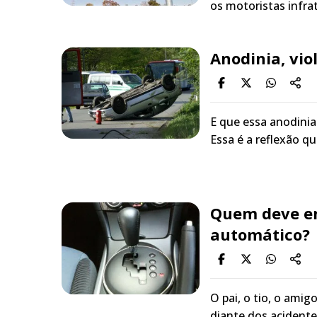
os motoristas infra
Anodinia, vio
E que essa anodini
Essa é a reflexão q
Quem deve en
automático?
O pai, o tio, o amig
diante dos acidente