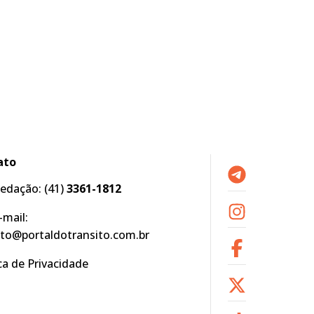
ato
edação:
(41)
3361-1812
-mail:
to@portaldotransito.com.br
ica de Privacidade