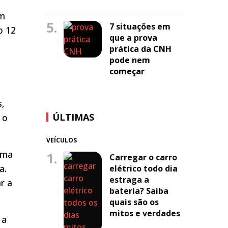
om
5.
7 situações em
o 12
que a prova
prática da CNH
pode nem
começar
s,
ÚLTIMAS
 o
VEÍCULOS
ima
1.
Carregar o carro
a.
elétrico todo dia
estraga a
r a
bateria? Saiba
quais são os
mitos e verdades
 a