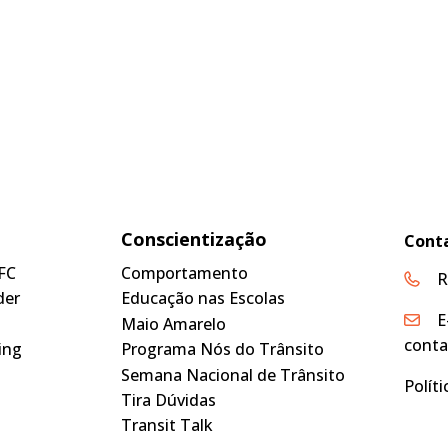
Conscientização
Cont
FC
Comportamento
R
der
Educação nas Escolas
E
Maio Amarelo
conta
ing
Programa Nós do Trânsito
Semana Nacional de Trânsito
Polít
Tira Dúvidas
Transit Talk