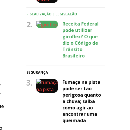
FISCALIZAÇÃO E LEGISLAÇÃO
2.
Receita Federal
pode utilizar
giroflex? O que
diz o Código de
Trânsito
Brasileiro
SEGURANÇA
3.
Fumaça na pista
e
pode ser tão
,
perigosa quanto
a chuva; saiba
ue
como agir ao
encontrar uma
queimada
do