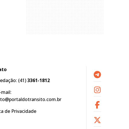
ato
edação:
(41)
3361-1812
-mail:
to@portaldotransito.com.br
ica de Privacidade