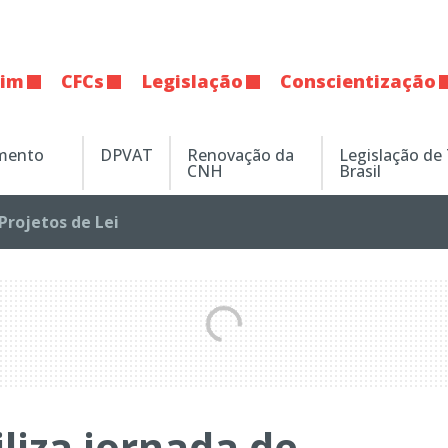
tim
CFCs
Legislação
Conscientização
amento
DPVAT
Renovação da
Legislação de
CNH
Brasil
Projetos de Lei
iliza jornada de