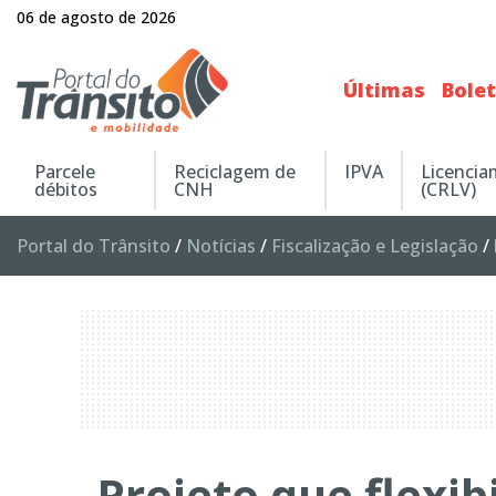
06 de agosto de 2026
Últimas
Bole
Parcele
Reciclagem de
IPVA
Licenci
débitos
CNH
(CRLV)
Portal do Trânsito
/
Notícias
/
Fiscalização e Legislação
/
Projeto que flexib