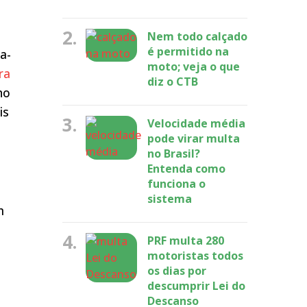
2.
Nem todo calçado
é permitido na
a-
moto; veja o que
ra
diz o CTB
ho
is
3.
Velocidade média
pode virar multa
no Brasil?
Entenda como
funciona o
sistema
m
4.
PRF multa 280
motoristas todos
os dias por
descumprir Lei do
Descanso