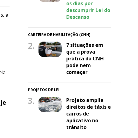
os dias por
descumprir Lei do
s, a
Descanso
CARTEIRA DE HABILITAÇÃO (CNH)
2.
7 situações em
que a prova
prática da CNH
pode nem
começar
ela
.
PROJETOS DE LEI
3.
Projeto amplia
je
direitos de táxis e
carros de
aplicativo no
trânsito