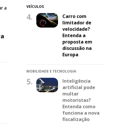
VEÍCULOS
r a
4.
Carro com
limitador de
velocidade?
ra
Entenda a
proposta em
discussão na
Europa
MOBILIDADE E TECNOLOGIA
5.
Inteligência
artificial pode
multar
motoristas?
Entenda como
funciona a nova
fiscalização