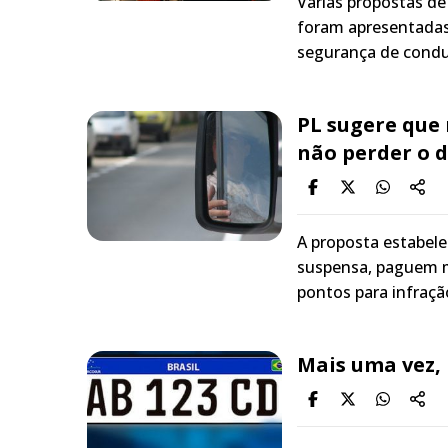
Várias propostas de
foram apresentadas
segurança de condut
PL sugere que
não perder o di
A proposta estabele
suspensa, paguem m
pontos para infraçã
Mais uma vez, 