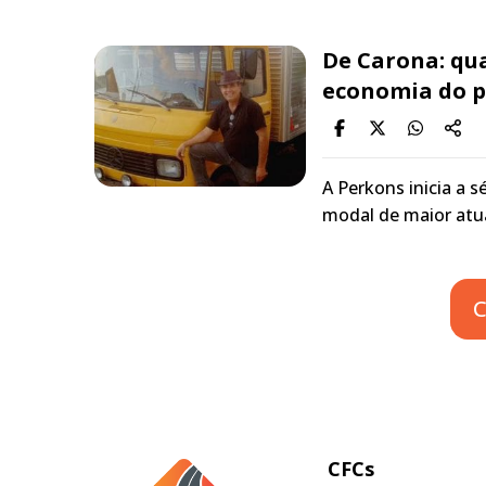
De Carona: qu
economia do p
A Perkons inicia a 
modal de maior atua
C
CFCs