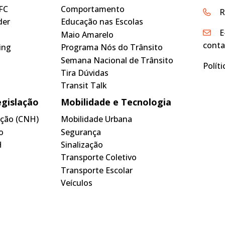
FC
Comportamento
R
der
Educação nas Escolas
E
Maio Amarelo
conta
ing
Programa Nós do Trânsito
Semana Nacional de Trânsito
Polít
Tira Dúvidas
Transit Talk
egislação
Mobilidade e Tecnologia
tação (CNH)
Mobilidade Urbana
o
Segurança
H
Sinalização
Transporte Coletivo
Transporte Escolar
Veículos