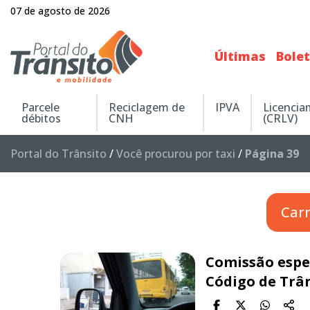
07 de agosto de 2026
Últimas
Bole
Parcele
Reciclagem de
IPVA
Licenci
débitos
CNH
(CRLV)
Portal do Trânsito
/
Você procurou por taxi
/
Página 39
Car
Comissão espec
Código de Trâ