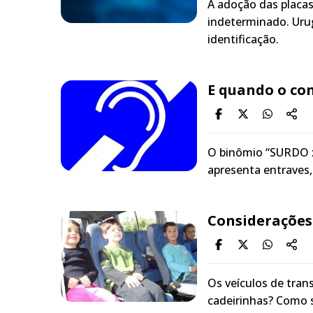
A adoção das placas
indeterminado. Uru
identificação.
E quando o con
O binômio “SURDO x
apresenta entraves,
Considerações
Os veículos de tran
cadeirinhas? Como 