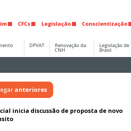
tim
CFCs
Legislação
Conscientização
amento
DPVAT
Renovação da
Legislação de
CNH
Brasil
regar
anteriores
ial inicia discussão de proposta de novo
nsito