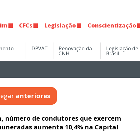
tim
CFCs
Legislação
Conscientização
amento
DPVAT
Renovação da
Legislação de
CNH
Brasil
regar
anteriores
, número de condutores que exercem
muneradas aumenta 10,4% na Capital