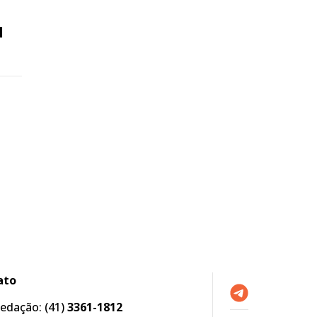
l
ato
edação:
(41)
3361-1812