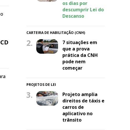
os dias por
descumprir Lei do
no
Descanso
CARTEIRA DE HABILITAÇÃO (CNH)
2.
PCD
7 situações em
que a prova
prática da CNH
pode nem
começar
ara
PROJETOS DE LEI
3.
Projeto amplia
direitos de táxis e
carros de
aplicativo no
trânsito