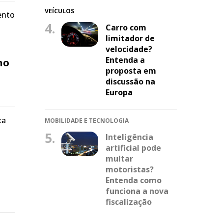
VEÍCULOS
ento
4.
Carro com
limitador de
velocidade?
Entenda a
no
proposta em
discussão na
Europa
xa
MOBILIDADE E TECNOLOGIA
5.
Inteligência
artificial pode
multar
motoristas?
Entenda como
funciona a nova
fiscalização