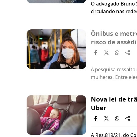
O advogado Bruno S
circulando nas rede
Ônibus e metr
risco de asséd
A pesquisa ressal
mulheres. Entre ele
Nova lei de tr
Uber
A Res.819/21, do Co