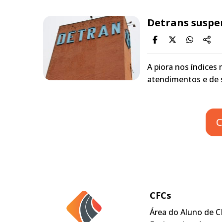
Detrans suspen
A piora nos índices
atendimentos e de 
C
CFCs
Área do Aluno de C