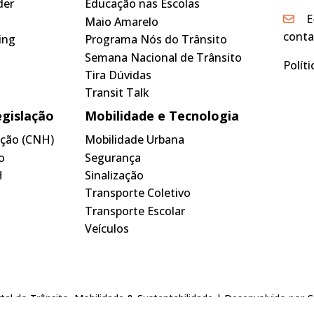
der
Educação nas Escolas
E
Maio Amarelo
conta
ing
Programa Nós do Trânsito
Semana Nacional de Trânsito
Polít
Tira Dúvidas
Transit Talk
egislação
Mobilidade e Tecnologia
tação (CNH)
Mobilidade Urbana
o
Segurança
H
Sinalização
Transporte Coletivo
Transporte Escolar
Veículos
tal do Trânsito, Mobilidade & Sustentabilidade | Desenvolvido por
C