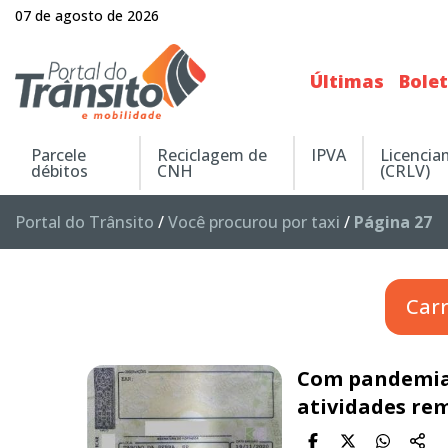
07 de agosto de 2026
Últimas
Bole
Parcele
Reciclagem de
IPVA
Licenci
débitos
CNH
(CRLV)
Portal do Trânsito
/
Você procurou por taxi
/
Página 27
Car
Com pandemia
atividades re