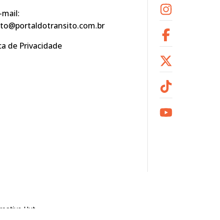
-mail:
to@portaldotransito.com.br
ica de Privacidade
reative Hut
.