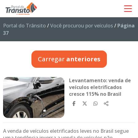
Portal do Trânsito
/
Você procurou por veículos
/
Página
37
Carregar
anteriores
Levantamento: venda de
veículos eletrificados
cresce 115% no Brasil
A venda de veículos eletrificados leves no Brasil segue
uma tendência inversa a venda de veículos não