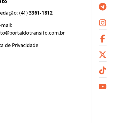
ato
edação:
(41)
3361-1812
-mail:
to@portaldotransito.com.br
ica de Privacidade