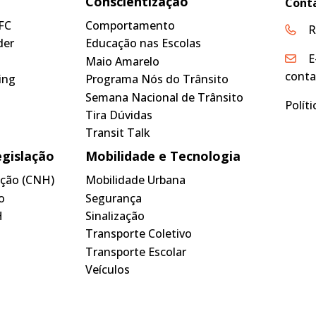
Conscientização
Cont
FC
Comportamento
R
der
Educação nas Escolas
E
Maio Amarelo
conta
ing
Programa Nós do Trânsito
Semana Nacional de Trânsito
Polít
Tira Dúvidas
Transit Talk
egislação
Mobilidade e Tecnologia
tação (CNH)
Mobilidade Urbana
o
Segurança
H
Sinalização
Transporte Coletivo
Transporte Escolar
Veículos