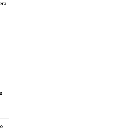
erá
e
ro