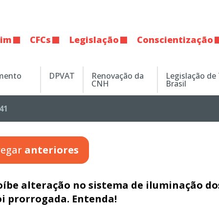
tim
CFCs
Legislação
Conscientização
amento
DPVAT
Renovação da
Legislação de
CNH
Brasil
41
regar
anteriores
íbe alteração no sistema de iluminação do
oi prorrogada. Entenda!