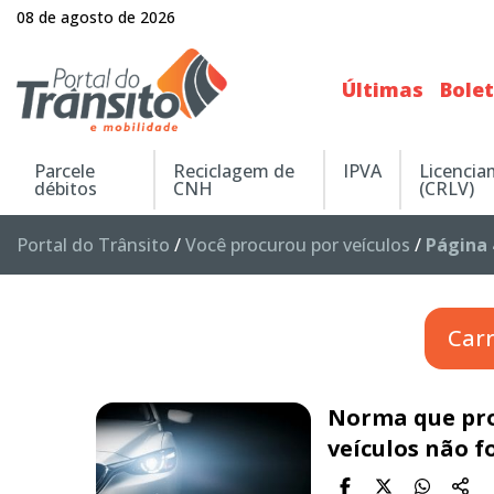
08 de agosto de 2026
Últimas
Bole
Parcele
Reciclagem de
IPVA
Licenci
débitos
CNH
(CRLV)
Portal do Trânsito
/
Você procurou por veículos
/
Página 
Car
Norma que pro
veículos não f