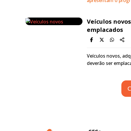
apresentam o progr
Veículos novo
emplacados
Veículos novos, adq
deverão ser emplac
C