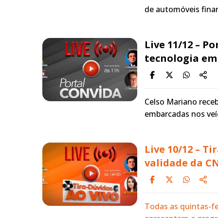
de automóveis fina
Live 11/12 – P
tecnologia em
Celso Mariano rece
embarcadas nos veíc
Live 10/12 – T
validade da C
Todas as quintas-fe