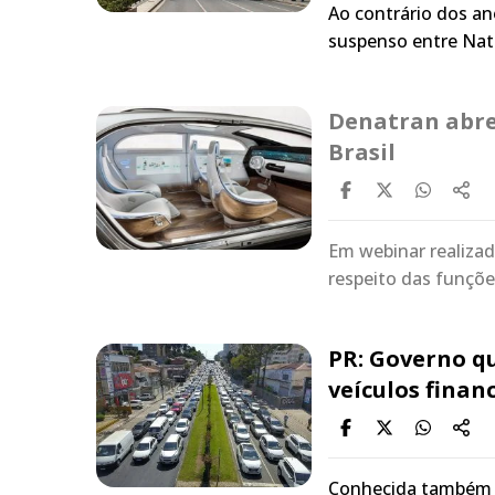
Ao contrário dos ano
suspenso entre Nat
Denatran abre
Brasil
Em webinar realizado
respeito das funçõ
PR: Governo qu
veículos finan
Conhecida também p