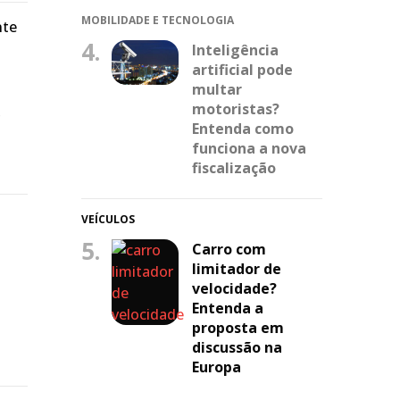
MOBILIDADE E TECNOLOGIA
nte
4.
Inteligência
artificial pode
multar
motoristas?
e
Entenda como
funciona a nova
fiscalização
VEÍCULOS
5.
Carro com
limitador de
velocidade?
Entenda a
proposta em
discussão na
Europa