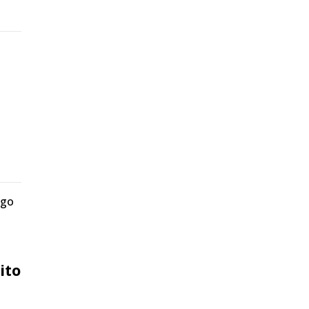
igo
ito