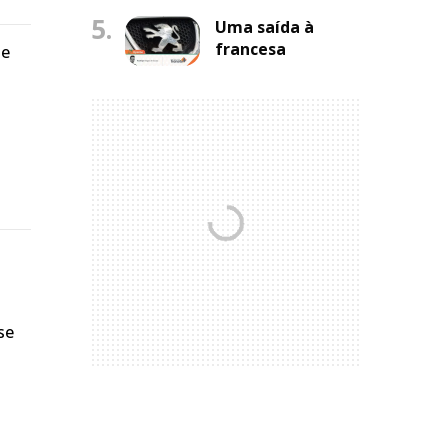
5.
Uma saída à
francesa
de
se