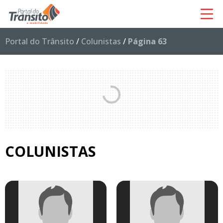
Portal do Trânsito
/
Colunistas
/
Página 63
COLUNISTAS