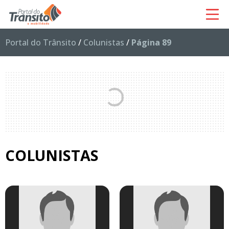
Portal do Trânsito
/
Colunistas
/
Página 89
COLUNISTAS