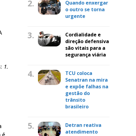
2.
Quando enxergar
o outro se torna
urgente
A
3.
Cordialidade e
direção defensiva
são vitais para a
segurança viária
s:
1.
4.
TCU coloca
Senatran na mira
e expõe falhas na
gestão do
trânsito
brasileiro
5.
Detran reativa
a
atendimento
 é