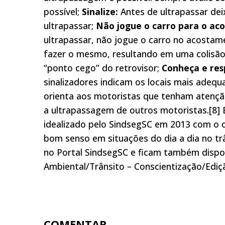
possível;
Sinalize:
Antes de ultrapassar deix
ultrapassar;
Não jogue o carro para o ac
ultrapassar, não jogue o carro no acostam
fazer o mesmo, resultando em uma colisão
“ponto cego” do retrovisor;
Conheça e resp
sinalizadores indicam os locais mais adeq
orienta aos motoristas que tenham atençã
a ultrapassagem de outros motoristas.[8] 
idealizado pelo SindsegSC em 2013 com o o
bom senso em situações do dia a dia no tr
no Portal SindsegSC e ficam também dispon
Ambiental/Trânsito – Conscientização/Ediç
COMENTAR