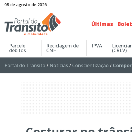
08 de agosto de 2026
Últimas
Bole
Parcele
Reciclagem de
IPVA
Licenci
débitos
CNH
(CRLV)
Portal do Trânsito
/
Notícias
/
Conscientização
/
Compor
Costurar no trâns