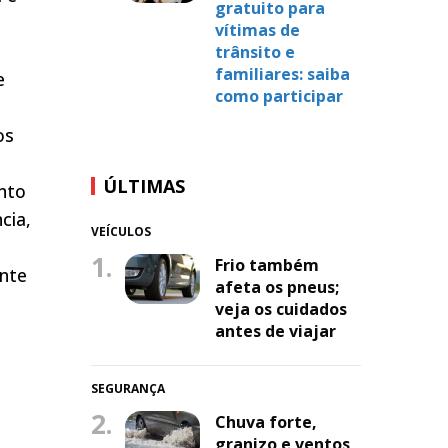
gratuito para
vítimas de
trânsito e
familiares: saiba
e
como participar
os
ÚLTIMAS
nto
cia,
VEÍCULOS
1.
Frio também
ente
afeta os pneus;
veja os cuidados
antes de viajar
SEGURANÇA
2.
Chuva forte,
granizo e ventos