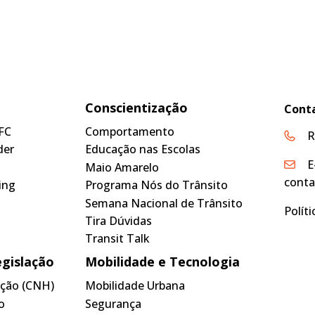
Conscientização
Cont
FC
Comportamento
R
der
Educação nas Escolas
E
Maio Amarelo
conta
ing
Programa Nós do Trânsito
Semana Nacional de Trânsito
Polít
Tira Dúvidas
Transit Talk
egislação
Mobilidade e Tecnologia
tação (CNH)
Mobilidade Urbana
o
Segurança