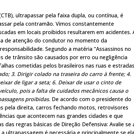
CTB), ultrapassar pela faixa dupla, ou contínua, é
passar pela contramão. Vimos constantemente
scadas em locais proibidos resultarem em acidentes. 
lta de atenção do condutor no momento da
 responsabilidade. Segundo a matéria “Assassinos no
s de trânsito são causados por erro ou negligência
 falhas cometidas pelos brasileiros nas ruas e estrada
ado; 3. Dirigir colado na traseira do carro à frente; 4.
ixar de ligar a seta; 6. Deixar de usar o cinto de
eículo, pois a falta de cuidados mecânicos causa o
passagens proibidas.
De acordo com o presidente do
 pela direita, carros fechando motos, retrovisores
ências que acontecem nas grandes cidades e que
 das regras básicas de Direção Defensiva: Avalie se 
 a ultrapassagem é necessária e principalmente se ela