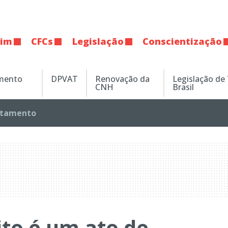
tim
CFCs
Legislação
Conscientização
amento
DPVAT
Renovação da
Legislação de
CNH
Brasil
tamento
ito é um ato de