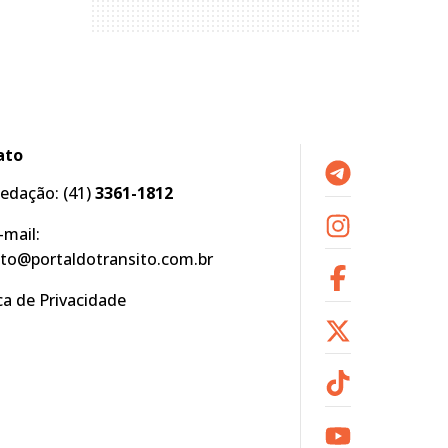
ato
edação:
(41)
3361-1812
-mail:
to@portaldotransito.com.br
ica de Privacidade