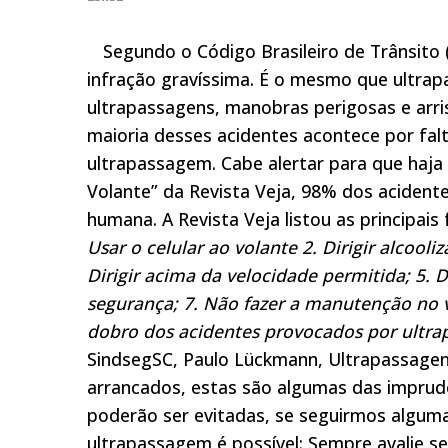
Segundo o Código Brasileiro de Trânsito (
infração gravíssima. É o mesmo que ultra
ultrapassagens, manobras perigosas e arri
maioria desses acidentes acontece por fa
ultrapassagem. Cabe alertar para que haja
Volante” da Revista Veja, 98% dos acidente
humana. A Revista Veja listou as principais
Usar o celular ao volante 2. Dirigir alcooliz
Dirigir acima da velocidade permitida; 5. De
segurança; 7. Não fazer a manutenção no v
dobro dos acidentes provocados por ultra
SindsegSC, Paulo Lückmann, Ultrapassagens
arrancados, estas são algumas das imprud
poderão ser evitadas, se seguirmos algumas
ultrapassagem é possível: Sempre avalie se