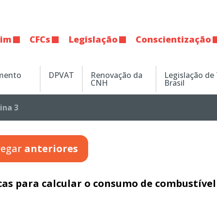
tim
CFCs
Legislação
Conscientização
amento
DPVAT
Renovação da
Legislação de
CNH
Brasil
ina 3
regar
anteriores
cas para calcular o consumo de combustível