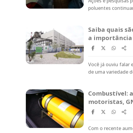
Ações e pesquisas 
poluentes continua
Saiba quais sã
a importância
Você já ouviu fala
de uma variedade d
Combustível: 
motoristas, G
Com o recente aumen