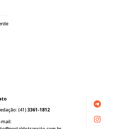
erde
ato
edação:
(41)
3361-1812
-mail:
to@portaldotransito.com.br