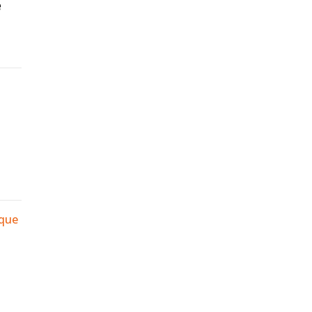
é
 que