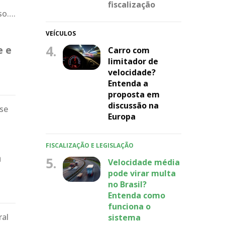
fiscalização
so….
VEÍCULOS
4.
e e
Carro com
limitador de
velocidade?
Entenda a
proposta em
discussão na
se
Europa
FISCALIZAÇÃO E LEGISLAÇÃO
a
5.
Velocidade média
pode virar multa
no Brasil?
Entenda como
funciona o
ral
sistema