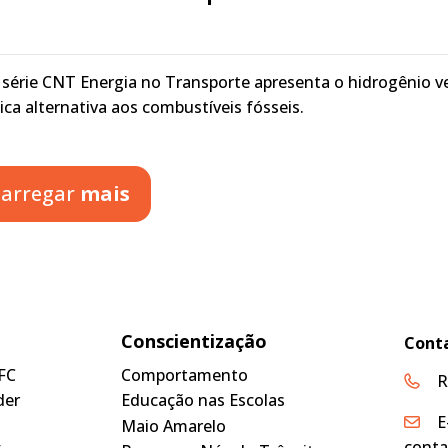
a série CNT Energia no Transporte apresenta o hidrogênio v
ca alternativa aos combustíveis fósseis.
arregar
mais
Conscientização
Cont
FC
Comportamento
R
der
Educação nas Escolas
E
Maio Amarelo
conta