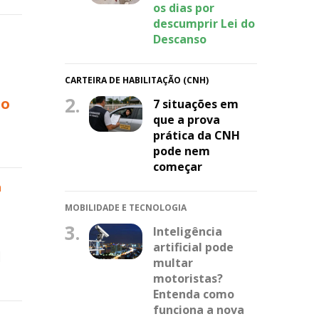
os dias por
descumprir Lei do
Descanso
CARTEIRA DE HABILITAÇÃO (CNH)
2.
 o
7 situações em
que a prova
prática da CNH
pode nem
começar
a
MOBILIDADE E TECNOLOGIA
3.
Inteligência
artificial pode
el
multar
motoristas?
Entenda como
funciona a nova