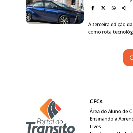
A terceira edição d
como rota tecnológi
C
CFCs
Área do Aluno de C
Ensinando a Apren
Lives