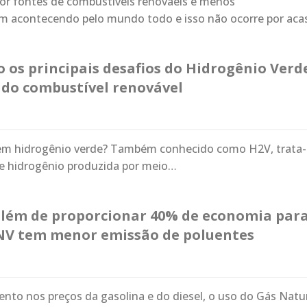
por fontes de combustíveis renováeis e menos
m acontecendo pelo mundo todo e isso não ocorre por aca
o os principais desafios do Hidrogênio Verd
 do combustível renovável
r em hidrogênio verde? Também conhecido como H2V, trata-
e hidrogênio produzida por meio…
além de proporcionar 40% de economia par
NV tem menor emissão de poluentes
to nos preços da gasolina e do diesel, o uso do Gás Natu