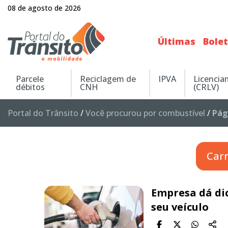
08 de agosto de 2026
Últimas
Bole
Parcele
Reciclagem de
IPVA
Licenci
débitos
CNH
(CRLV)
Portal do Trânsito
/
Você procurou por combustível
/
Pág
Car
Empresa dá di
seu veículo