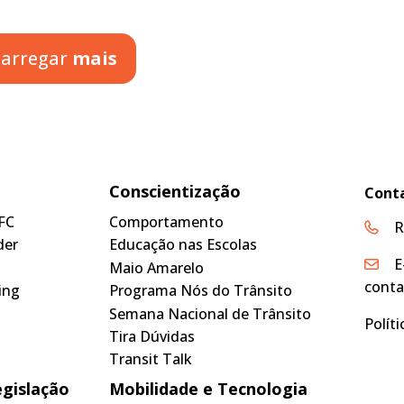
arregar
mais
Conscientização
Cont
FC
Comportamento
R
der
Educação nas Escolas
E
Maio Amarelo
conta
ing
Programa Nós do Trânsito
Semana Nacional de Trânsito
Polít
Tira Dúvidas
Transit Talk
egislação
Mobilidade e Tecnologia