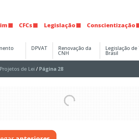
tim
CFCs
Legislação
Conscientização
amento
DPVAT
Renovação da
Legislação de
CNH
Brasil
Projetos de Lei
/
Página 28
regar
anteriores