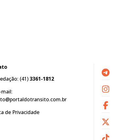
ato
edação:
(41)
3361-1812
-mail:
to@portaldotransito.com.br
ica de Privacidade