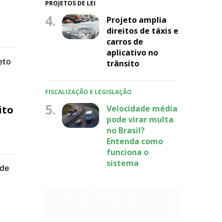
PROJETOS DE LEI
4.
Projeto amplia
direitos de táxis e
carros de
aplicativo no
eto
trânsito
FISCALIZAÇÃO E LEGISLAÇÃO
5.
ito
Velocidade média
pode virar multa
no Brasil?
Entenda como
funciona o
sistema
 de