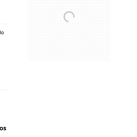
do
os