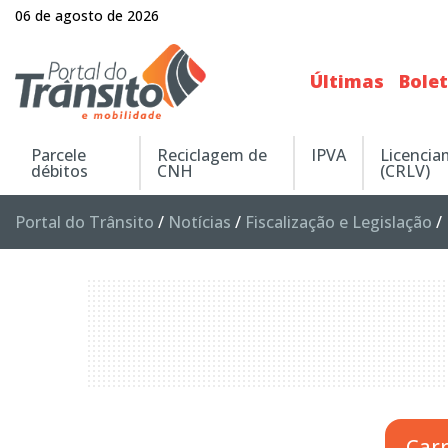
06 de agosto de 2026
Últimas
Bole
Parcele
Reciclagem de
IPVA
Licenci
débitos
CNH
(CRLV)
Portal do Trânsito
/
Notícias
/
Fiscalização e Legislação
/
Car